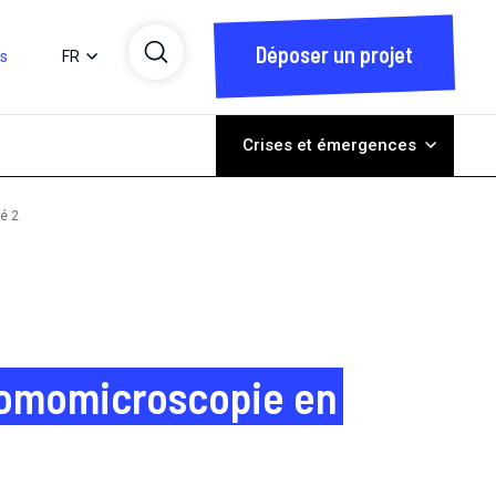
Déposer un projet
ts
FR
Crises et émergences
é 2
otomomicroscopie en