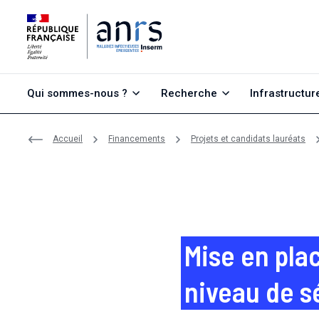
Aller au contenu
Aller à la recherche
Aller au menu
Qui sommes-nous ?
Recherche
Infrastructur
Accueil
Financements
Projets et candidats lauréats
Mise en pla
niveau de s