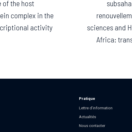
e of the host
subsahar
in complex in the
renouvellem
criptional activity
sciences and H
Africa: tra
Pratique
Lettre d’information
Actualités
Nous contacter