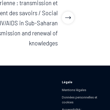
ienne : transmission et
ent des savoirs / Social
IV/AIDS in Sub-Saharan
nsmission and renewal of
knowledges
Légale
Mentions légales
Données personnelles et
cookies
Accessibilité :