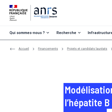
Aller au contenu
Aller à la recherche
Aller au menu
Qui sommes-nous ?
Recherche
Infrastructur
Accueil
Financements
Projets et candidats lauréats
Modélisatio
l’hépatite 