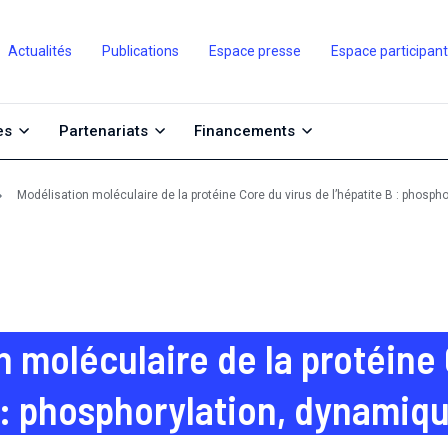
Actualités
Publications
Espace presse
Espace participan
es
Partenariats
Financements
Modélisation moléculaire de la protéine Core du virus de l’hépatite B : phosph
n moléculaire de la protéine 
B : phosphorylation, dynamiqu