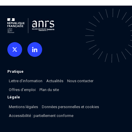
Associations de patient.e.s
Cellule Émergence mpox
Collaboration avec les acteurs communautaires
Ouverte depuis décembre 2023, pour suivre l'épidémie
en RDC, elle reste active suite à des cas à Mayotte et à
La Réunion.
Cellules Émergence
Retrouvez toutes les cellules Émergence, actives ou
inactives.
Pratique
Lettre d’information
Actualités
Nous contacter
Offres d’emploi
Plan du site
Légale
Mentions légales
Données personnelles et cookies
Accessibilité : partiellement conforme