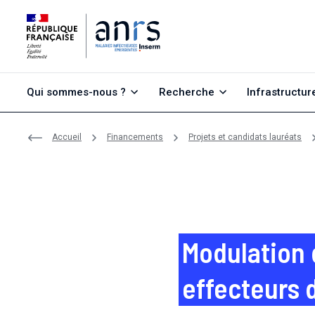
Aller au contenu
Aller à la recherche
Aller au menu
Qui sommes-nous ?
Recherche
Infrastructur
Accueil
Financements
Projets et candidats lauréats
Modulation 
effecteurs d