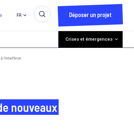
Déposer un projet
ts
FR
Crises et émergences
 l’interféron
 de nouveaux