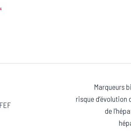
4
Marqueurs bi
risque d’évolution d
AFEF
de l’hépa
hépa