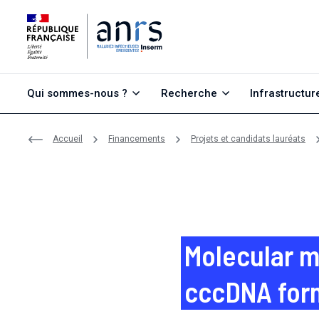
Aller au contenu
Aller à la recherche
Aller au menu
Qui sommes-nous ?
Recherche
Infrastructur
Accueil
Financements
Projets et candidats lauréats
Molecular m
cccDNA form