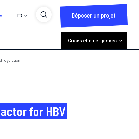
Déposer un projet
ts
FR
Crises et émergences
d regulation
actor for HBV