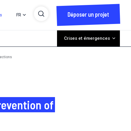
Déposer un projet
ts
FR
Crises et émergences
fections
revention of