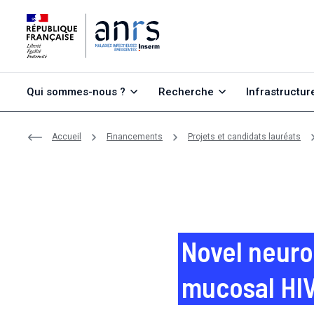
Aller au contenu
Aller à la recherche
Aller au menu
Qui sommes-nous ?
Recherche
Infrastructur
Accueil
Financements
Projets et candidats lauréats
Novel neuro
mucosal HIV