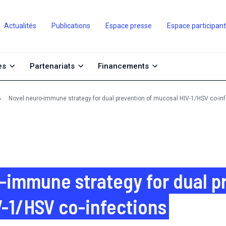
Actualités
Publications
Espace presse
Espace participan
es
Partenariats
Financements
Novel neuro-immune strategy for dual prevention of mucosal HIV-1/HSV co-in
-immune strategy for dual p
-1/HSV co-infections