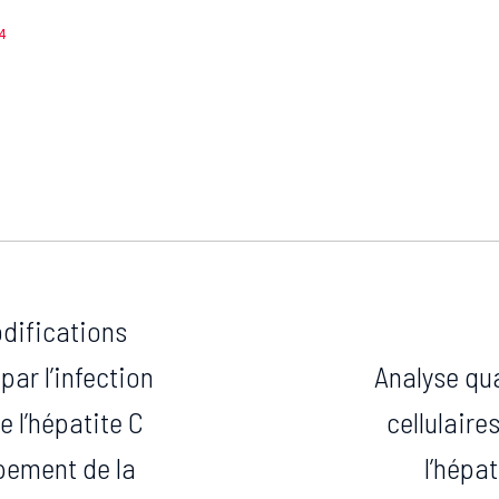
4
difications
par l’infection
Analyse qua
e l’hépatite C
cellulaire
pement de la
l’hépa