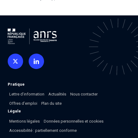
Associations de patient.e.s
Cellules Émergence
Collaboration avec les acteurs communautaires
Retrouvez toutes les cellules Émergence, actives ou
inactives.
Pratique
Lettre d’information
Actualités
Nous contacter
Offres d’emploi
Plan du site
Légale
Mentions légales
Données personnelles et cookies
Accessibilité : partiellement conforme