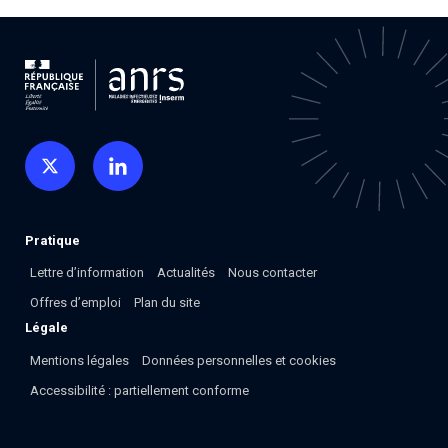
Associations de patient.e.s
Cellule Émergence mpox
Collaboration avec les acteurs communautaires
Ouverte depuis décembre 2023, pour suivre l'épidémie
en RDC, elle reste active suite à des cas à Mayotte et à
La Réunion.
Cellules Émergence
Retrouvez toutes les cellules Émergence, actives ou
inactives.
Pratique
Lettre d’information
Actualités
Nous contacter
Offres d’emploi
Plan du site
Légale
Mentions légales
Données personnelles et cookies
Accessibilité : partiellement conforme