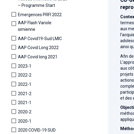
– Programme Start
repro
Emergences PRFI 2022
Contex
AAP Flash Variole
termes 
aux mes
simienne
l’acqui
AAP Covid19-Sud LMIC
adolesc
ainsi q
AAP Covid Long 2022
Afin de
AAP Covid long 2021
L’appro
2023-1
aux côt
projets
2022-2
actions
2022-1
complex
partici
2021-2
et des 
2021-1
Objecti
2020-2
méthode
appliqu
2020-1
Méthod
2020 COVID-19 SUD