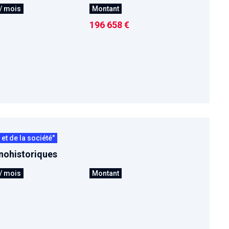
/ mois
Montant
196 658 €
t de la société"
nohistoriques
/ mois
Montant