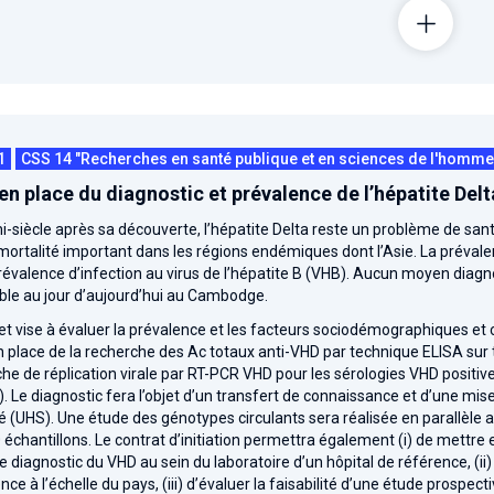
1
CSS 14 "Recherches en santé publique et en sciences de l'homme e
en place du diagnostic et prévalence de l’hépatite De
-siècle après sa découverte, l’hépatite Delta reste un problème de san
ortalité important dans les régions endémiques dont l’Asie. La préval
révalence d’infection au virus de l’hépatite B (VHB). Aucun moyen diagnost
ble au jour d’aujourd’hui au Cambodge.
et vise à évaluer la prévalence et les facteurs sociodémographiques et
 place de la recherche des Ac totaux anti-VHD par technique ELISA sur t
he de réplication virale par RT-PCR VHD pour les sérologies VHD positive
. Le diagnostic fera l’objet d’un transfert de connaissance et d’une mise
é (UHS). Une étude des génotypes circulants sera réalisée en parallèle ai
 échantillons. Le contrat d’initiation permettra également (i) de mettre
de diagnostic du VHD au sein du laboratoire d’un hôpital de référence, (i
nce à l’échelle du pays, (iii) d’évaluer la faisabilité d’une étude prospec