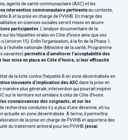
nts, agents de santé communautaire (ASC) et les
une intervention communautaire pertinente
au contexte,
épatite B et la prise en charge de PVVHB. En marge des
ualitative en sciences sociales seront mises en œuvre
ions participantes
. L’analyse documentaire de la
é sur les hépatites virales en Côte d’Ivoire ainsi que ses
(environ 15). Enfin l’organisation, à la fin de la Phase 1,
ls à l’échelle nationale
(Ministère de la santé, Programme
tés savantes)
permettra d’améliorer l’acceptabilité des
leur mise en place en Côte d’Ivoire, si leur efficacité
at de la lutte contre l’hépatite B en zone décentralisée en
ntion innovante d’implication des ASC
dans la prise en
 manière plus générale; intervention qui pourrait inspirer
sur le territoire est similaire à celui de Côte d’Ivoire.
 les connaissances des soignants, et sur les
, de recherches conduites il y a plus d’une décennie, et/ou
n actuelle en zone décentralisée. À terme, il permettra
élioration de la prise en charge de PVVHB et apportera des
tuité du traitement antiviral pour les PVVHB
(essai