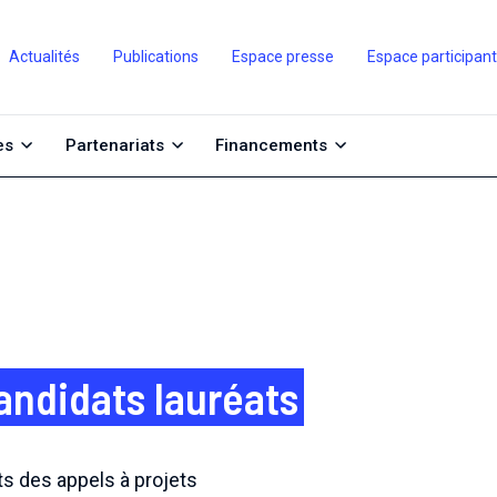
Actualités
Publications
Espace presse
Espace participan
es
Partenariats
Financements
candidats lauréats
ts des appels à projets