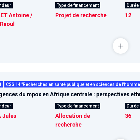
ndeur
Type de financement
Durée 
ET Antoine /
Projet de recherche
12
Raoul
1
CSS 14 "Recherches en santé publique et en sciences de l'homme e
ences du mpox en Afrique centrale : perspectives eth
ndeur
Type de financement
Durée 
 Jules
Allocation de
36
recherche