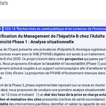
tats
1
CSS 14 "Recherches en santé publique et en sciences de l'homme e
ification du Management de l’hépatite B chez l’Adulte
icité Phase 1 : Analyse situationnelle
ue de l’Ouest présente une prévalence d’hépatite B chronique supérieu
sonnes vivant avec le VHB (PVHVB) éligibles ont accès à un traitement. E
ite B d’ici 2030. Ce projet s’inscrit dans cette
perspective
qui passe par l’
s
.
Nous proposons d’évaluer la faisabilité et l’acceptabilité (Phase 1) puis
tement antiviral couplée à un support communautaire afin d’améliorer la
n Côte d’Ivoire. La proportion de PVVHB effectivement retenues dans l
l.
t de la Phase 2, phase expérimentale reposant sur un essai en cluster d
alisé, nous proposons de conduire une première analyse situationnelle a
 de 12 mois et incluant : 1) un
état des lieux de la prise en charge actu
ites et évaluation des sites
pressentis (centres de santé secondaires) à
abilité
des interventions panifiées, identifier et valider la capacité de ces