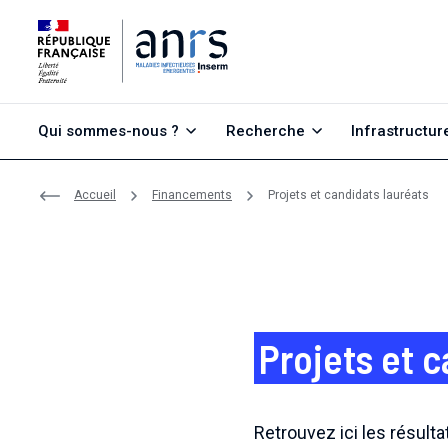
Aller au contenu
Aller à la recherche
Aller au menu
Qui sommes-nous ?
Recherche
Infrastructur
Accueil
Financements
Projets et candidats lauréats
Projets et 
Retrouvez ici les résulta