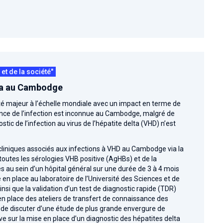
t de la société"
lta au Cambodge
té majeur à l’échelle mondiale avec un impact en terme de
ence de l’infection est inconnue au Cambodge, malgré de
ic de l’infection au virus de l’hépatite delta (VHD) n’est
 cliniques associés aux infections à VHD au Cambodge via la
outes les sérologies VHB positive (AgHBs) et de la
s au sein d’un hôpital général sur une durée de 3 à 4 mois
 en place au laboratoire de l’Université des Sciences et de
nsi que la validation d’un test de diagnostic rapide (TDR)
 en place des ateliers de transfert de connaissance des
i) de discuter d’une étude de plus grande envergure de
tive sur la mise en place d’un diagnostic des hépatites delta