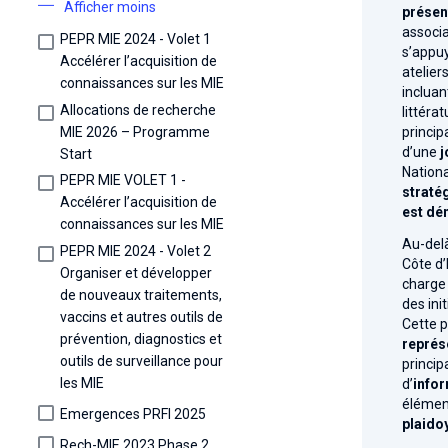
Afficher moins
présen
associat
PEPR MIE 2024 - Volet 1
s’appuy
Accélérer l’acquisition de
atelier
connaissances sur les MIE
incluant 
Allocations de recherche
littéra
MIE 2026 – Programme
princip
d’une
j
Start
Nationa
PEPR MIE VOLET 1 -
stratég
Accélérer l’acquisition de
est dé
connaissances sur les MIE
Au-delà
PEPR MIE 2024 - Volet 2
Côte d’
Organiser et développer
charge 
de nouveaux traitements,
des ini
vaccins et autres outils de
Cette 
prévention, diagnostics et
représ
outils de surveillance pour
princip
les MIE
d’
infor
élément
Emergences PRFI 2025
plaido
Rech-MIE 2023 Phase 2