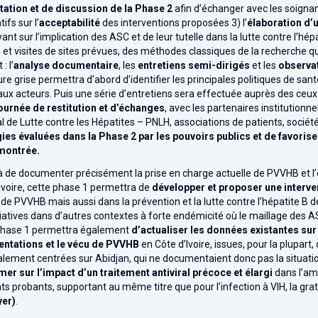
tation et de discussion de la Phase 2
afin d’échanger avec les soigna
ifs sur l’
acceptabilité
des interventions proposées 3) l’
élaboration d’
ant sur l’implication des ASC et de leur tutelle dans la lutte contre l’h
s
et visites de sites prévues, des méthodes classiques de la recherche q
: l’
analyse documentaire
, les
entretiens semi-dirigés
et les
observat
ture grise permettra d’abord d’identifier les principales politiques de sant
aux acteurs. Puis une série d’entretiens sera effectuée auprès des ceux-ci 
ournée de restitution et d’échanges
, avec les partenaires institutionne
l de Lutte contre les Hépatites – PNLH, associations de patients, socié
ies évaluées dans la Phase 2 par les pouvoirs publics et de favoriser 
montrée.
 de documenter précisément la prise en charge actuelle de PVVHB et l’ét
Ivoire, cette phase 1 permettra de
développer et proposer une interve
de PVVHB mais aussi dans la prévention et la lutte contre l’hépatite B de
tiatives dans d’autres contextes à forte endémicité où le maillage des ASC 
phase 1 permettra également
d’actualiser les données existantes sur
entations et le vécu de PVVHB
en Côte d’Ivoire, issues, pour la plupart
alement centrées sur Abidjan, qui ne documentaient donc pas la situatio
mer sur l’impact d’un traitement antiviral précoce et élargi
dans l’am
s probants, supportant au même titre que pour l’infection à VIH, la gra
yer)
.