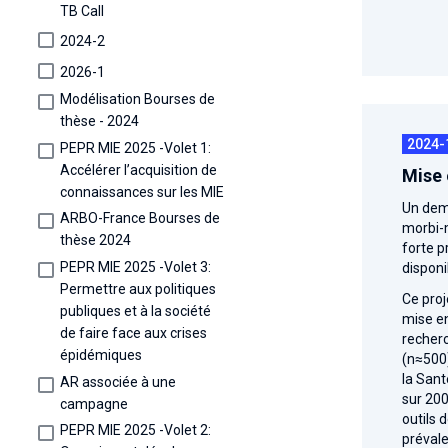
TB Call
2024-2
2026-1
Modélisation Bourses de
thèse - 2024
2024-
PEPR MIE 2025 -Volet 1:
Accélérer l’acquisition de
Mise 
connaissances sur les MIE
Un demi
ARBO-France Bourses de
morbi-m
thèse 2024
forte p
PEPR MIE 2025 -Volet 3:
disponi
Permettre aux politiques
Ce proj
publiques et à la société
mise en
de faire face aux crises
recherc
épidémiques
(n≈500)
la Sant
AR associée à une
sur 200
campagne
outils 
PEPR MIE 2025 -Volet 2:
prévale