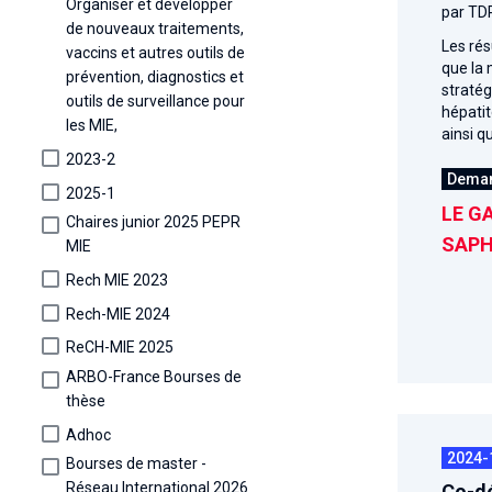
Organiser et développer
par TD
de nouveaux traitements,
Les rés
vaccins et autres outils de
que la 
prévention, diagnostics et
stratég
outils de surveillance pour
hépatit
les MIE,
ainsi q
2023-2
Dema
2025-1
LE GA
Chaires junior 2025 PEPR
SAPH
MIE
Rech MIE 2023
Rech-MIE 2024
ReCH-MIE 2025
ARBO-France Bourses de
thèse
Adhoc
2024-
Bourses de master -
Réseau International 2026
Co-dé