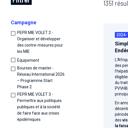
1351 résul
Campagne
PEPR MIE VOLET 2 -
2024-
Organiser et développer
Simpl
des contre-mesures pour
Endém
les MIE
L’Afriq
Équipement
des per
Bourses de master -
l’hépat
Réseau International 2026
éligible
– Programme Start
du trai
Phase 2
PVVHB e
principa
PEPR MIE VOLET 3 -
Permettre aux politiques
En amon
publiques et à la société
décentr
de faire face aux crises
période
épidémiques
des
vis
la fais