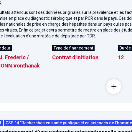
R.
ultats attendus sont des données originales sur la prévalence et les f
mise en place du diagnostic sérologique et par PCR dans le pays. Ces don
ies nationales de prise en charge des hépatites dans un pays qui se pos
es virales. Enfin ce projet devra permettre de mettre en place des études
ue l’évaluation d’une stratégie de dépistage par TDR.
ndeur
Type de financement
Durée 
L Frederic /
Contrat d'initiation
12
ONN Vonthanak
1
CSS 14 "Recherches en santé publique et en sciences de l'homme e
veloppement d’une recherche interventionnelle visant 