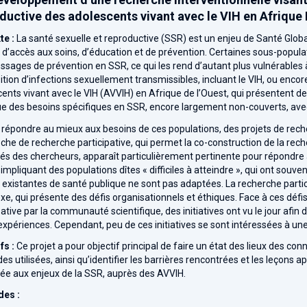
ductive des adolescents vivant avec le VIH en Afriqu
te :
La santé sexuelle et reproductive (SSR) est un enjeu de Santé Globa
d’accès aux soins, d’éducation et de prévention. Certaines sous-populati
sages de prévention en SSR, ce qui les rend d’autant plus vulnérables à
sition d’infections sexuellement transmissibles, incluant le VIH, ou enco
ents vivant avec le VIH (AVVIH) en Afrique de l’Ouest, qui présentent d
ue des besoins spécifiques en SSR, encore largement non-couverts, ave
 répondre au mieux aux besoins de ces populations, des projets de rech
che de recherche participative, qui permet la co-construction de la reche
és des chercheurs, apparaît particulièrement pertinente pour répondre 
 impliquant des populations dîtes « difficiles à atteindre », qui ont souve
 existantes de santé publique ne sont pas adaptées. La recherche par
e, qui présente des défis organisationnels et éthiques. Face à ces défis
pative par la communauté scientifique, des initiatives ont vu le jour afi
expériences. Cependant, peu de ces initiatives se sont intéressées à un
fs :
Ce projet a pour objectif principal de faire un état des lieux des con
s utilisées, ainsi qu’identifier les barrières rencontrées et les leçons a
ée aux enjeux de la SSR, auprès des AVVIH.
es :