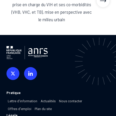
Associations de patient.e.s
prise en charge du VIH et ses co-morbidités
Cellules Émergence
(VHB, VHC, et TB), mise en perspective avec
Collaboration avec les acteurs communautaires
le milieu urbain
Retrouvez toutes les cellules Émergence, actives ou
inactives.
Pratique
Lettre d’information
Actualités
Nous contacter
Offres d’emploi
Plan du site
Légale