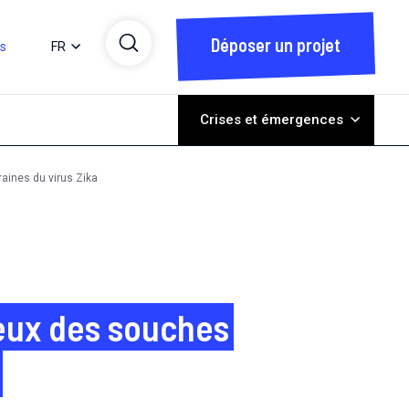
Déposer un projet
ts
FR
Crises et émergences
aines du virus Zika
ieux des souches