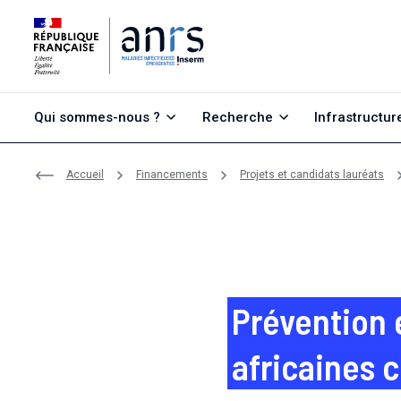
Aller au contenu
Aller à la recherche
Aller au menu
Qui sommes-nous ?
Recherche
Infrastructur
Accueil
Financements
Projets et candidats lauréats
Prévention 
africaines 