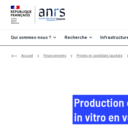
Aller au contenu
Aller à la recherche
Aller au menu
Qui sommes-nous ?
Recherche
Infrastructur
Accueil
Financements
Projets et candidats lauréats
Production d
in vitro en 