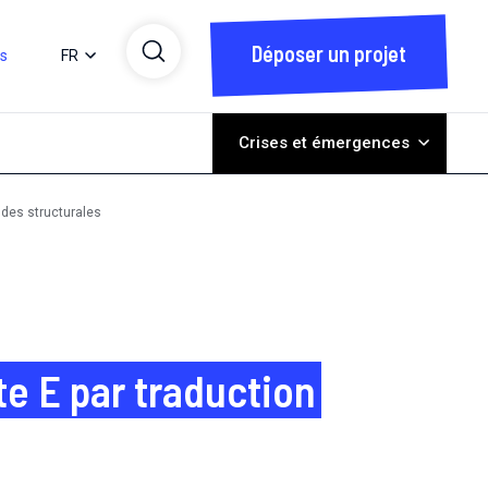
Déposer un projet
ts
FR
Crises et émergences
tudes structurales
te E par traduction