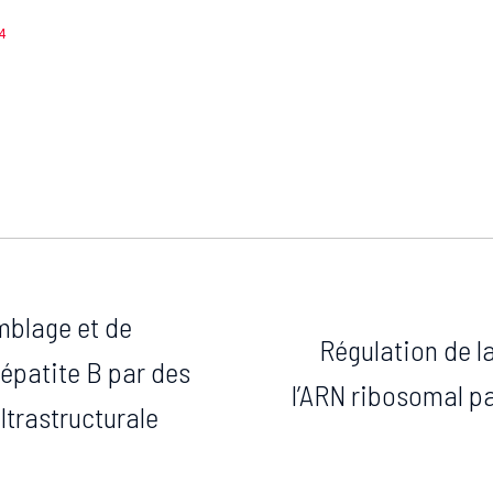
4
mblage et de
Régulation de l
hépatite B par des
l’ARN ribosomal par
ltrastructurale