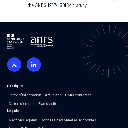
Associations de patient.e.s
the ANRS 12374 3DICAM study
Cellule Émergence mpox
Collaboration avec les acteurs communautaires
Ouverte depuis décembre 2023, pour suivre l'épidémie
en RDC, elle reste active suite à des cas à Mayotte et à
La Réunion.
Cellules Émergence
Retrouvez toutes les cellules Émergence, actives ou
inactives.
Pratique
Lettre d’information
Actualités
Nous contacter
Offres d’emploi
Plan du site
Légale
Mentions légales
Données personnelles et cookies