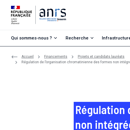
Aller au contenu
Aller à la recherche
Aller au menu
Qui sommes-nous ?
Recherche
Infrastructur
Accueil
Financements
Projets et candidats lauréats
Régulation de l’organisation chromatinienne des formes non intégrées
Régulation 
non intégré