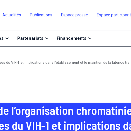
Actualités
Publications
Espace presse
Espace participan
es
Partenariats
Financements
 du VIH-1 et implications dans l’établissement et le maintien de la latence trans
de l’organisation chromatin
es du VIH-1 et implications d