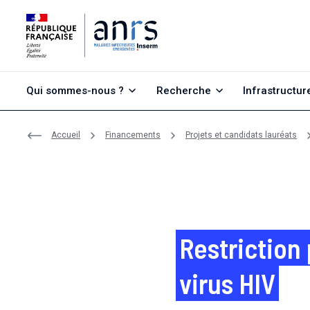
Aller au contenu
Aller à la recherche
Aller au menu
Qui sommes-nous ?
Recherche
Infrastructur
Accueil
Financements
Projets et candidats lauréats
Restriction
virus HIV