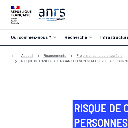
Aller au contenu
Aller à la recherche
Aller au menu
Qui sommes-nous ?
Recherche
Infrastructur
Accueil
Financements
Projets et candidats lauréats
RISQUE DE CANCERS CLASSANT OU NON SIDA CHEZ LES PERSONNE
RISQUE DE 
PERSONNES 