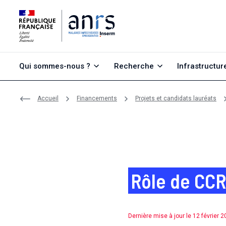
Aller au contenu
Aller à la recherche
Aller au menu
Qui sommes-nous ?
Recherche
Infrastructur
Accueil
Financements
Projets et candidats lauréats
Rôle de CCR
Dernière mise à jour le 12 février 