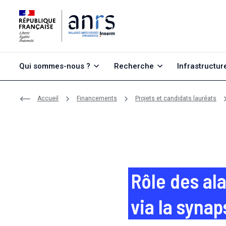
Aller au contenu
Aller à la recherche
Aller au menu
Qui sommes-nous ?
Recherche
Infrastructur
Accueil
Financements
Projets et candidats lauréats
Rôle des ala
via la syna