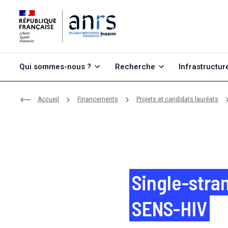
Aller au contenu
Aller à la recherche
Aller au menu
Qui sommes-nous ?
Recherche
Infrastructur
Accueil
Financements
Projets et candidats lauréats
Single-stra
SENS-HIV