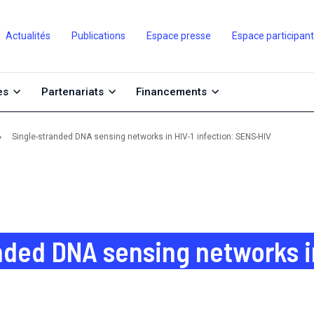
Actualités
Publications
Espace presse
Espace participan
es
Partenariats
Financements
Single-stranded DNA sensing networks in HIV-1 infection: SENS-HIV
nded DNA sensing networks in