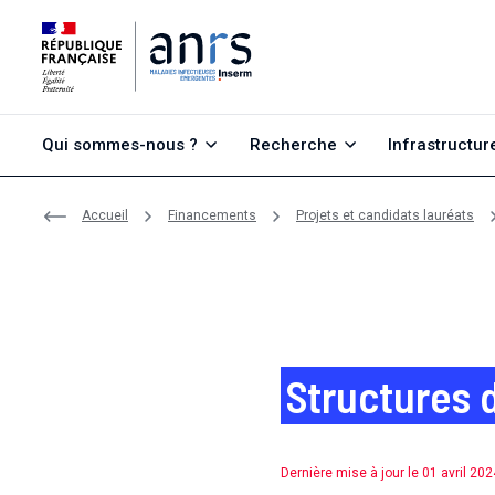
Aller au contenu
Aller à la recherche
Aller au menu
Qui sommes-nous ?
Recherche
Infrastructur
Accueil
Financements
Projets et candidats lauréats
Structures 
Dernière mise à jour le 01 avril 202