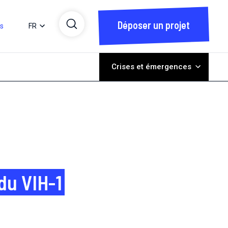
Déposer un projet
ts
FR
Crises et émergences
du VIH-1