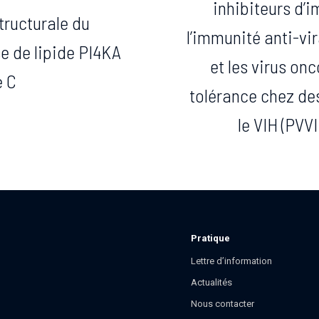
inhibiteurs d’
tructurale du
l’immunité anti-vir
e de lipide PI4KA
et les virus on
e C
tolérance chez de
le VIH (PVV
Pratique
Lettre d’information
Actualités
Nous contacter