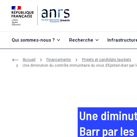
Aller au contenu
Aller à la recherche
Aller au menu
Qui sommes-nous ?
Recherche
Infrastructur
Accueil
Financements
Projets et candidats lauréats
Une diminution du contrôle immunitaire du virus d’Epstein-Barr par
Une diminut
Barr par les