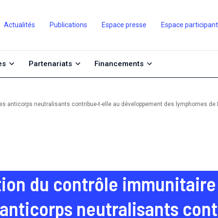
Actualités
Publications
Espace presse
Espace participan
es
Partenariats
Financements
 les anticorps neutralisants contribue-t-elle au développement des lymphomes de 
ion du contrôle immunitaire 
 anticorps neutralisants cont