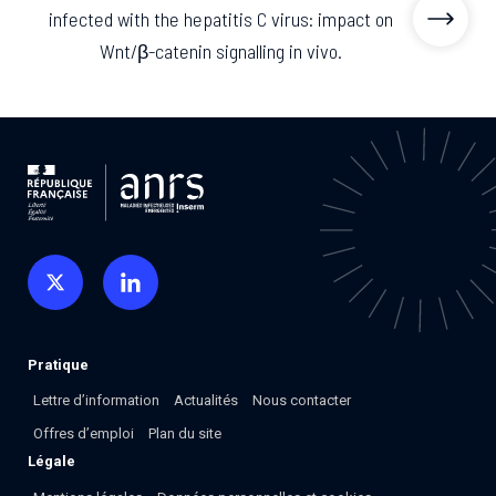
Associations de patient.e.s
infected with the hepatitis C virus: impact on
Cellules Émergence
Wnt/β-catenin signalling in vivo.
Collaboration avec les acteurs communautaires
Retrouvez toutes les cellules Émergence, actives ou
inactives.
Pratique
Lettre d’information
Actualités
Nous contacter
Offres d’emploi
Plan du site
Légale