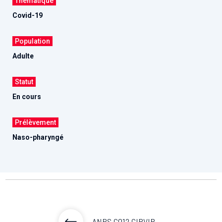
Thématique
Covid-19
Population
Adulte
Statut
En cours
Prélèvement
Naso-pharyngé
ANRS CO12 CIRVIR