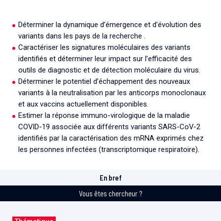
Associations de patient.e.s
Cellule Émergence mpox
Collaboration avec les acteurs communautaires
Déterminer la dynamique d’émergence et d’évolution des
variants dans les pays de la recherche .
Ouverte depuis décembre 2023, pour suivre l'épidémie
en RDC, elle reste active suite à des cas à Mayotte et à
Caractériser les signatures moléculaires des variants
La Réunion.
identifiés et déterminer leur impact sur l’efficacité des
outils de diagnostic et de détection moléculaire du virus.
Cellules Émergence
Déterminer le potentiel d’échappement des nouveaux
variants à la neutralisation par les anticorps monoclonaux
Retrouvez toutes les cellules Émergence, actives ou
et aux vaccins actuellement disponibles.
inactives.
Estimer la réponse immuno-virologique de la maladie
COVID-19 associée aux différents variants SARS-CoV-2
identifiés par la caractérisation des mRNA exprimés chez
les personnes infectées (transcriptomique respiratoire).
En bref
Vous êtes chercheur ?