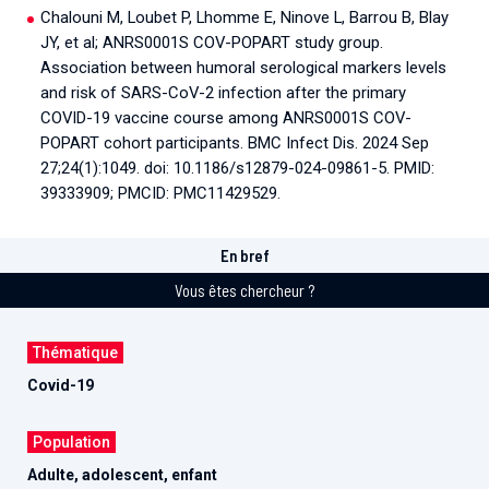
Chalouni M, Loubet P, Lhomme E, Ninove L, Barrou B, Blay
JY, et al; ANRS0001S COV-POPART study group.
Association between humoral serological markers levels
and risk of SARS-CoV-2 infection after the primary
COVID-19 vaccine course among ANRS0001S COV-
POPART cohort participants. BMC Infect Dis. 2024 Sep
27;24(1):1049. doi: 10.1186/s12879-024-09861-5. PMID:
39333909; PMCID: PMC11429529.
En bref
Vous êtes chercheur ?
Thématique
Covid-19
Population
Adulte, adolescent, enfant