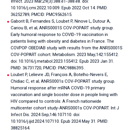
Infect. 2023 Mar;29(3):388.e1-388.e8. doi:
10.1016/j.cmi.2022.10.009. Epub 2022 Oct 14. PMID:
36252789; PMCID: PMC9562615.
Gaborit B, Fernandes S, Loubet P, Ninove L, Dutour A,
Cariou B, et al; ANRS0001S COV-POPART study group.
Early humoral response to COVID-19 vaccination in
patients living with obesity and diabetes in France. The
COVPOP OBEDIAB study with results from the ANRS0001S
COV-POPART cohort. Metabolism. 2023 May;142:155412.
doi: 10.1016/j.metabol.2023.155412. Epub 2023 Jan 31.
PMID: 36731720; PMCID: PMC9886395 .
Loubet P, Lelievre JD, François A, Botelho-Nevers E,
Chidiac C, et al; ANRS0001s COV-POPART study group.
Humoral response after mRNA COVID-19 primary
vaccination and single booster dose in people living with
HIV compared to controls: A French nationwide
multicenter cohort study-ANRS0001s COV-POPART. Int J
Infect Dis. 2024 Sep;146:107110. doi:
10.1016/j.ijid.2024.107110. Epub 2024 May 31. PMID:
38825164.