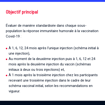
Associations de patient.e.s
Cellules Émergence
Collaboration avec les acteurs communautaires
Objectif principal
Retrouvez toutes les cellules Émergence, actives ou
inactives.
Évaluer de manière standardisée dans chaque sous-
population la réponse immunitaire humorale à la vaccination
Covid-19 :
À 1, 6, 12, 24 mois après l’unique injection (schéma initial à
une injection),
Au moment de la deuxième injection puis à 1, 6, 12 et 24
mois après la deuxième injection du vaccin (schémas
initiaux à deux ou trois injections) et,
À 1 mois après la troisième injection chez les participants
recevant une troisième injection dans le cadre de leur
schéma vaccinal initial, selon les recommandations en
vigueur.