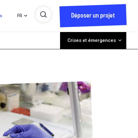
Déposer un projet
ts
FR
Crises et émergences