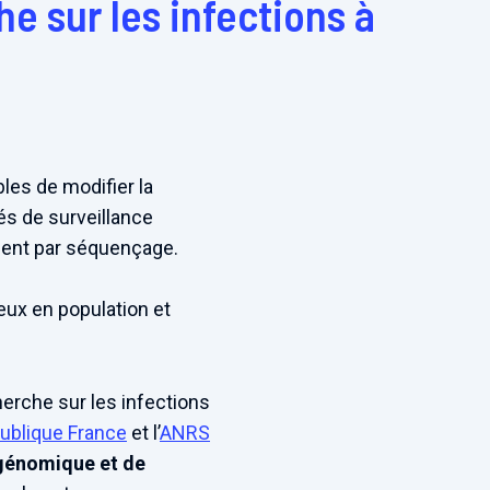
e sur les infections à
les de modifier la
és de surveillance
mment par séquençage.
eux en population et
herche sur les infections
ublique France
et l’
ANRS
 génomique et de