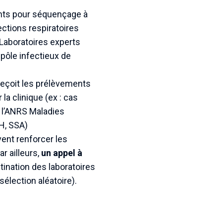
ents pour séquençage à
ections respiratoires
 Laboratoires experts
pôle infectieux de
eçoit les prélèvements
la clinique (ex : cas
r l’ANRS Maladies
H, SSA)
vent renforcer les
r ailleurs,
un appel à
stination des laboratoires
élection aléatoire).