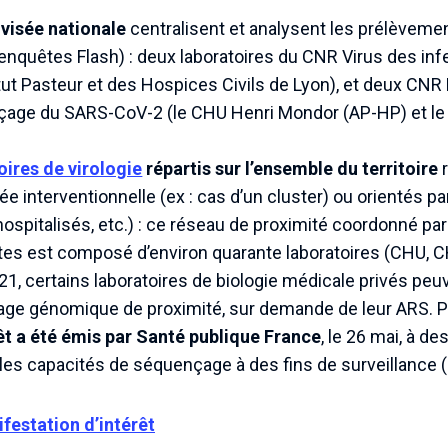
visée nationale
centralisent et analysent les prélèvem
(enquêtes Flash) : deux laboratoires du CNR Virus des inf
titut Pasteur et des Hospices Civils de Lyon), et deux CNR
nçage du SARS-CoV-2 (le CHU Henri Mondor (AP-HP) et le 
oires de virologie
répartis sur l’ensemble du territoire
r
 interventionnelle (ex : cas d’un cluster) ou orientés par 
 hospitalisés, etc.) : ce réseau de proximité coordonné pa
es est composé d’environ quarante laboratoires (CHU, C
21, certains laboratoires de biologie médicale privés peu
ge génomique de proximité, sur demande de leur ARS. Pa
êt a été émis par Santé publique France
, le 26 mai, à de
les capacités de séquençage à des fins de surveillance (s
ifestation d’intérêt