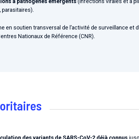
ctions à pathogènes émergents
(infections virales et à p
 parasitaires).
 en soutien transversal de l’activité de surveillance et d
Centres Nationaux de Référence (CNR).
oritaires
circulation des variants de SARS-CoV-2 déjà connus
jusqu