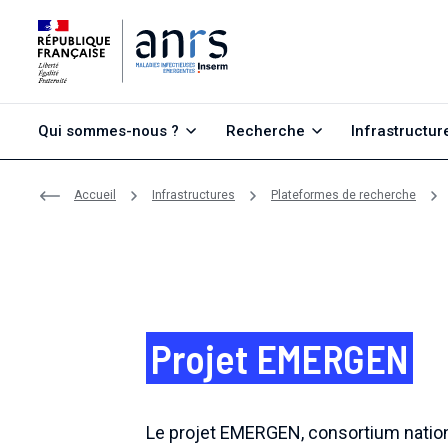
Aller au contenu
Aller à la recherche
Aller au menu
Qui sommes-nous ?
Recherche
Infrastructur
Accueil
Infrastructures
Plateformes de recherche
Projet EMERGEN
Le projet EMERGEN, consortium natio