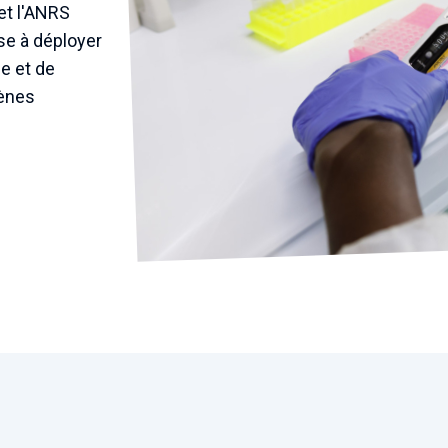
et l'ANRS
se à déployer
e et de
gènes