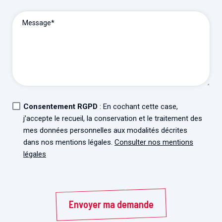
Associations de patient.e.s
Cellules Émergence
Collaboration avec les acteurs communautaires
Message*
Retrouvez toutes les cellules Émergence, actives ou
inactives.
Consentement RGPD
: En cochant cette case,
j’accepte le recueil, la conservation et le traitement des
mes données personnelles aux modalités décrites
dans nos mentions légales.
Consulter nos mentions
légales
Envoyer ma demande