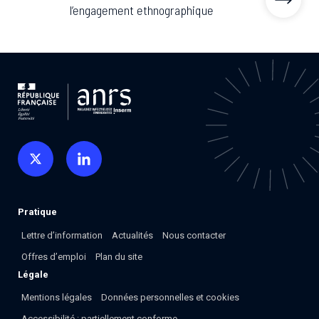
Associations de patient.e.s
l’engagement ethnographique
Cellules Émergence
Collaboration avec les acteurs communautaires
Retrouvez toutes les cellules Émergence, actives ou
inactives.
Pratique
Lettre d’information
Actualités
Nous contacter
Offres d’emploi
Plan du site
Légale
Mentions légales
Données personnelles et cookies
Accessibilité : partiellement conforme