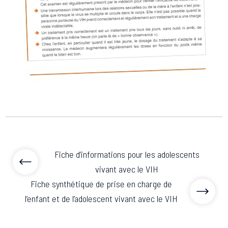
Associations de patient.e.s
Cellules Émergence
Collaboration avec les acteurs communautaires
Retrouvez toutes les cellules Émergence, actives ou
inactives.
Fiche d’informations pour les adolescents
vivant avec le VIH
Fiche synthétique de prise en charge de
l’enfant et de l’adolescent vivant avec le VIH