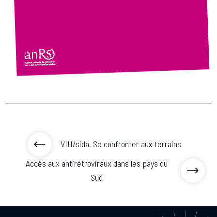
Associations de patient.e.s
Cellules Émergence
Collaboration avec les acteurs communautaires
Retrouvez toutes les cellules Émergence, actives ou
inactives.
VIH/sida. Se confronter aux terrains
Accès aux antirétroviraux dans les pays du
Sud