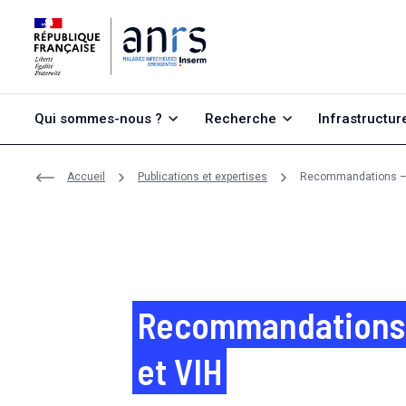
Aller au contenu
Aller à la recherche
Aller au menu
Qui sommes-nous ?
Recherche
Infrastructur
Accueil
Publications et expertises
Recommandations – 
Recommandations 
et VIH