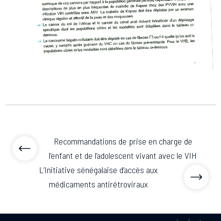
Associations de patient.e.s
Cellules Émergence
Collaboration avec les acteurs communautaires
Retrouvez toutes les cellules Émergence, actives ou
inactives.
Recommandations de prise en charge de
l’enfant et de l’adolescent vivant avec le VIH
L’Initiative sénégalaise d’accès aux
médicaments antirétroviraux