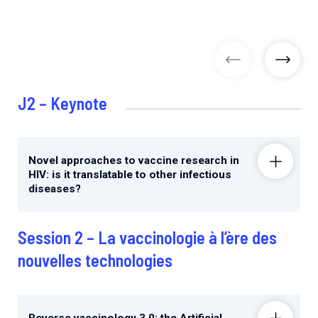
images précéd
image
J2 – Keynote
Novel approaches to vaccine research in
HIV: is it translatable to other infectious
diseases?
Session 2 – La vaccinologie à l’ère des
nouvelles technologies
Reverse vaccinology 3.0: the Artificial