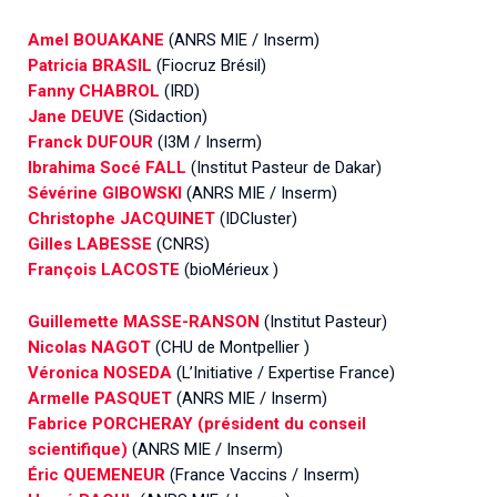
Amel BOUAKANE
(ANRS MIE / Inserm)
Patricia BRASIL
(Fiocruz Brésil)
Fanny CHABROL
(IRD)
Jane DEUVE
(Sidaction)
Franck DUFOUR
(I3M / Inserm)
Ibrahima Socé FALL
(Institut Pasteur de Dakar)
Sévérine GIBOWSKI
(ANRS MIE / Inserm)
Christophe JACQUINET
(IDCluster)
Gilles LABESSE
(CNRS)
François LACOSTE
(bioMérieux )
Guillemette MASSE-RANSON
(Institut Pasteur)
Nicolas NAGOT
(CHU de Montpellier )
Véronica NOSEDA
(L’Initiative / Expertise France)
Armelle PASQUET
(ANRS MIE / Inserm)
Fabrice PORCHERAY (président du conseil
scientifique)
(ANRS MIE / Inserm)
Éric QUEMENEUR
(France Vaccins / Inserm)