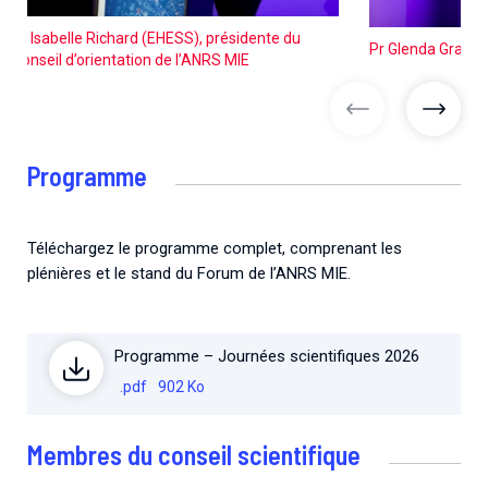
Pr Isabelle Richard (EHESS), présidente du
Pr Glenda Gray, U
Conseil d’orientation de l’ANRS MIE
images précéd
image
Programme
Téléchargez le programme complet, comprenant les
plénières et le stand du Forum de l’ANRS MIE.
Programme – Journées scientifiques 2026
.pdf
902 Ko
Membres du conseil scientifique