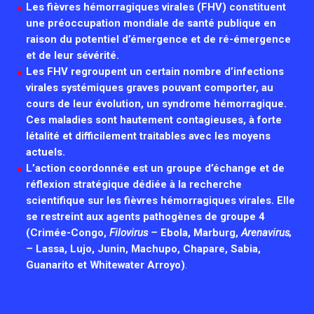
Les fièvres hémorragiques virales (FHV) constituent
Associations de patient.e.s
une préoccupation mondiale de santé publique en
Cellule Émergence mpox
Collaboration avec les acteurs communautaires
raison du potentiel d’émergence et de ré-émergence
Ouverte depuis décembre 2023, pour suivre l'épidémie
et de leur sévérité.
en RDC, elle reste active suite à des cas à Mayotte et à
Les FHV regroupent un certain nombre d’infections
La Réunion.
virales systémiques graves pouvant comporter, au
cours de leur évolution, un syndrome hémorragique.
Cellules Émergence
Ces maladies sont hautement contagieuses, à forte
létalité et difficilement traitables avec les moyens
Retrouvez toutes les cellules Émergence, actives ou
actuels.
inactives.
L’action coordonnée est un groupe d’échange et de
réflexion stratégique dédiée à la recherche
scientifique sur les fièvres hémorragiques virales. Elle
se restreint aux agents pathogènes de groupe 4
(Crimée-Congo,
Filovirus –
Ebola, Marburg,
Arenavirus,
–
Lassa, Lujo, Junin, Machupo, Chapare, Sabia,
Guanarito et Whitewater Arroyo)
.