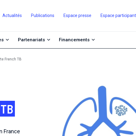
Actualités
Publications
Espace presse
Espace participan
es
Partenariats
Financements
rte French TB
 TB
en France