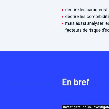
décrire les caractéris
décrire les comorbidi
mais aussi analyser le
facteurs de risque d’
En bref
Investigateur / Co-investigat