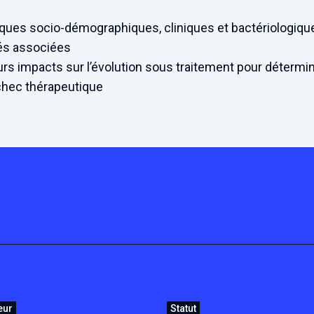
tiques socio-démographiques, cliniques et bactériologiqu
tés associées
urs impacts sur l’évolution sous traitement pour détermin
échec thérapeutique
eur
Statut