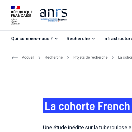
Aller au contenu
Aller à la recherche
Aller au menu
Qui sommes-nous ?
Recherche
Infrastructur
Accueil
Recherche
Projets de recherche
La coho
La cohorte French
Une étude inédite sur la tuberculose 