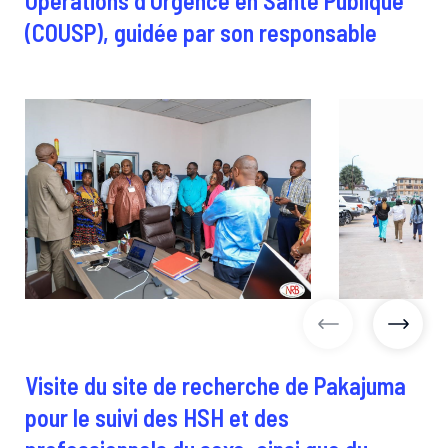
Opérations d’Urgence en Santé Publique
(COUSP), guidée par son responsable
images précéd
image
Visite du site de recherche de Pakajuma
pour le suivi des HSH et des