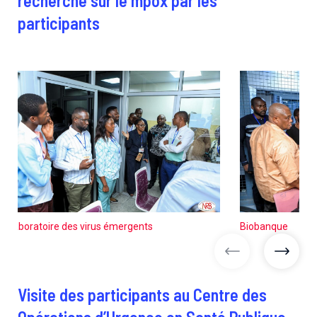
recherche sur le mpox par les
participants
Laboratoire des virus émergents
Biobanque
images précéd
image
Visite des participants au Centre des