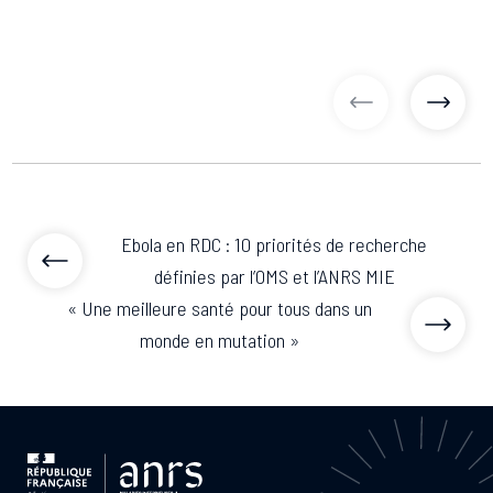
articles précé
articl
Ebola en RDC : 10 priorités de recherche
définies par l’OMS et l’ANRS MIE
« Une meilleure santé pour tous dans un
monde en mutation »