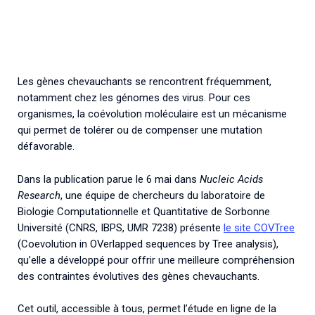
Associations de patient.e.s
Cellules Émergence
Collaboration avec les acteurs communautaires
Retrouvez toutes les cellules Émergence, actives ou
inactives.
Les gènes chevauchants se rencontrent fréquemment,
notamment chez les génomes des virus. Pour ces
organismes, la coévolution moléculaire est un mécanisme
qui permet de tolérer ou de compenser une mutation
défavorable.
Dans la publication parue le 6 mai dans
Nucleic Acids
Research
, une équipe de chercheurs du laboratoire de
Biologie Computationnelle et Quantitative de Sorbonne
Université (CNRS, IBPS, UMR 7238) présente
le site COVTree
(Coevolution in OVerlapped sequences by Tree analysis),
qu’elle a développé pour offrir une meilleure compréhension
des contraintes évolutives des gènes chevauchants.
Cet outil, accessible à tous, permet l’étude en ligne de la