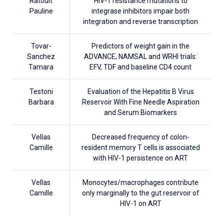
Ratouit
HIV-1 resistance mutations to
Pauline
integrase inhibitors impair both
integration and reverse transcription
Tovar-
Predictors of weight gain in the
Sanchez
ADVANCE, NAMSAL and WRHI trials:
Tamara
EFV, TDF and baseline CD4 count
Testoni
Evaluation of the Hepatitis B Virus
Barbara
Reservoir With Fine Needle Aspiration
and Serum Biomarkers
Vellas
Decreased frequency of colon-
Camille
resident memory T cells is associated
with HIV-1 persistence on ART
Vellas
Monocytes/macrophages contribute
Camille
only marginally to the gut reservoir of
HIV-1 on ART