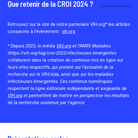
Que retenir de la CROI 2024 ?
Associations de patient.e.s
Cellules Émergence
Collaboration avec les acteurs communautaires
Retrouvez toutes les cellules Émergence, actives ou
Retrouvez sur le site de notre partenaire VIH.org* les articles
inactives.
consacrés à l’événement :
vih.org
* Depuis 2023, le média
VIH.org
et l’ANRS Maladies
ihttps://vih.org/tag/croi-2023/nfectieuses émergentes
collaborent dans la création de contenus mis en ligne sur
leurs sites respectifs, qui portent sur l’actualité de la
recherche sur le VIH/sida, ainsi que sur les maladies
infectieuses émergentes. Ces contenus numériques
respectent la ligne éditoriale indépendante et exigeante de
VIH.org
et permettent de mettre en perspective les résultats
de la recherche soutenue par l’agence