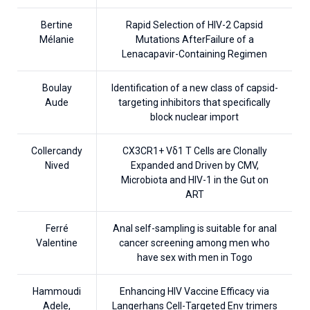
Bertine
Rapid Selection of HIV-2 Capsid
Mélanie
Mutations AfterFailure of a
Lenacapavir-Containing Regimen
Boulay
Identification of a new class of capsid-
Aude
targeting inhibitors that specifically
block nuclear import
Collercandy
CX3CR1+ Vδ1 T Cells are Clonally
Nived
Expanded and Driven by CMV,
Microbiota and HIV-1 in the Gut on
ART
Ferré
Anal self-sampling is suitable for anal
Valentine
cancer screening among men who
have sex with men in Togo
Hammoudi
Enhancing HIV Vaccine Efficacy via
Adele,
Langerhans Cell-Targeted Env trimers