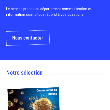
Le service presse du département communication et
information scientifique répond à vos questions.
Nous contacter
Notre sélection