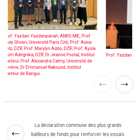
Prof. Yazdan Yazdanpanah, ANRS MIE, Prof.
Jade Ghosn, Université Paris Cité, Prof. Asisa
Volz, DZIF, Prof. Marylyn Addo, DZIF, Prof. Ayola
Akim Adegnika, DZIF, Dr Jeanne Postal, Institut
Prof. Yazdan Ya
Pasteur, Prof. Alexandra Calmy, Université de
Genève, Dr Emmanuel Nakouné, Institut
Pasteur de Bangui
images précéd
image
La déclaration commune des plus grands
bailleurs de fonds pour renforcer les essais