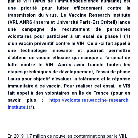
par le VIH (virus de l’immunodéficience humaine) est
Associations de patient.e.s
une priorité pour lutter efficacement contre la
Cellules Émergence
Collaboration avec les acteurs communautaires
transmission du virus. Le Vaccine Research Institute
(VRI, ANRS-Inserm et Université Paris-Est Créteil) lance
Retrouvez toutes les cellules Émergence, actives ou
inactives.
une campagne de recrutement de personnes
volontaires pour participer à un essai de phase I (1)
d’un vaccin préventif contre le VIH. Celui-ci fait appel à
une technologie innovante et pourrait permettre
d’obtenir un vaccin efficace qui manque à l’arsenal de
lutte contre le VIH. Après avoir franchi toutes les
étapes précliniques de développement, l’essai de phase
I aura pour objectif d’évaluer la tolérance et la réponse
immunitaire à ce vaccin. Pour réaliser cet essai, le VRI
fait appel à des volontaires en Île-de-France (pour en
savoir plus :
https://volontaires.vaccine-research-
institute.fr/
).
En 2019, 1,7 million de nouvelles contaminations par le VIH,