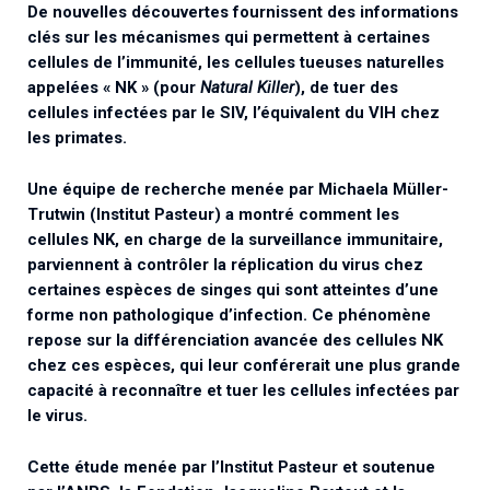
De nouvelles découvertes fournissent des informations
Associations de patient.e.s
clés sur les mécanismes qui permettent à certaines
Cellule Émergence mpox
Collaboration avec les acteurs communautaires
cellules de l’immunité, les cellules tueuses naturelles
Ouverte depuis décembre 2023, pour suivre l'épidémie
appelées « NK » (pour
Natural Killer
), de tuer des
en RDC, elle reste active suite à des cas à Mayotte et à
cellules infectées par le SIV, l’équivalent du VIH chez
La Réunion.
les primates.
Cellules Émergence
Une équipe de recherche menée par Michaela Müller-
Trutwin (Institut Pasteur) a montré comment les
Retrouvez toutes les cellules Émergence, actives ou
inactives.
cellules NK, en charge de la surveillance immunitaire,
parviennent à contrôler la réplication du virus chez
certaines espèces de singes qui sont atteintes d’une
forme non pathologique d’infection. Ce phénomène
repose sur la différenciation avancée des cellules NK
chez ces espèces, qui leur conférerait une plus grande
capacité à reconnaître et tuer les cellules infectées par
le virus.
Cette étude menée par l’Institut Pasteur et soutenue