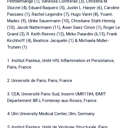
Petitdemange (1), Vanessa Contreras (3), Christina M.
Stürzel (4), Eduard Baquero (5), Justin L. Harper (6), Caroline
Passaes (1), Rachel Legendre (7), Hugo Varet (8), Yoann
Madec (9), Ulrike Sauermann (10), Christiane Stahl-Hennig
(10), Jacob Nattermann (11), Asier Saez-Cirion (1), Roger Le
Grand (3), R. Keith Reeves (12), Mirko Paiardini (6,13), Frank
Kirchhoff (4), Beatrice Jacquelin (1) & Michaela Müller-
Trutwin (1)
1. Institut Pasteur, Unité HIV, Inflammation et Persistance,
Paris, France
2. Université de Paris, Paris, France
3. CEA, Université Paris-Sud, Inserm UMR1184, IDMIT
Département IBFJ, Fontenay-aux-Roses, France
4. Ulm University Medical Center, Ulm, Germany
5. Institut Pasteur, Unité de Virologie Structurale, Paris,