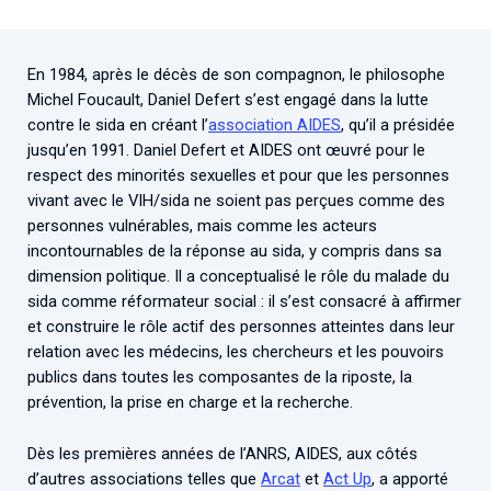
Associations de patient.e.s
Cellule Émergence mpox
Collaboration avec les acteurs communautaires
En 1984, après le décès de son compagnon, le philosophe
Ouverte depuis décembre 2023, pour suivre l'épidémie
Michel Foucault, Daniel Defert s’est engagé dans la lutte
en RDC, elle reste active suite à des cas à Mayotte et à
contre le sida en créant l’
association AIDES
, qu’il a présidée
La Réunion.
jusqu’en 1991. Daniel Defert et AIDES ont œuvré pour le
respect des minorités sexuelles et pour que les personnes
Cellules Émergence
vivant avec le VIH/sida ne soient pas perçues comme des
Retrouvez toutes les cellules Émergence, actives ou
personnes vulnérables, mais comme les acteurs
inactives.
incontournables de la réponse au sida, y compris dans sa
dimension politique. Il a conceptualisé le rôle du malade du
sida comme réformateur social : il s’est consacré à affirmer
et construire le rôle actif des personnes atteintes dans leur
relation avec les médecins, les chercheurs et les pouvoirs
publics dans toutes les composantes de la riposte, la
prévention, la prise en charge et la recherche.
Dès les premières années de l’ANRS, AIDES, aux côtés
d’autres associations telles que
Arcat
et
Act Up
, a apporté