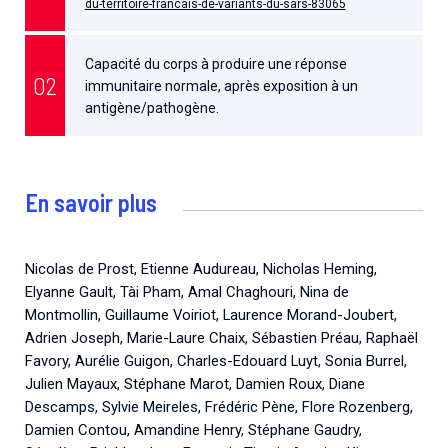
du-territoire-francais-de-variants-du-sars-83065
Capacité du corps à produire une réponse
immunitaire normale, après exposition à un
antigène/pathogène.
En savoir plus
Nicolas de Prost, Etienne Audureau, Nicholas Heming,
Elyanne Gault, Tài Pham, Amal Chaghouri, Nina de
Montmollin, Guillaume Voiriot, Laurence Morand-Joubert,
Adrien Joseph, Marie-Laure Chaix, Sébastien Préau, Raphaël
Favory, Aurélie Guigon, Charles-Edouard Luyt, Sonia Burrel,
Julien Mayaux, Stéphane Marot, Damien Roux, Diane
Descamps, Sylvie Meireles, Frédéric Pène, Flore Rozenberg,
Damien Contou, Amandine Henry, Stéphane Gaudry,