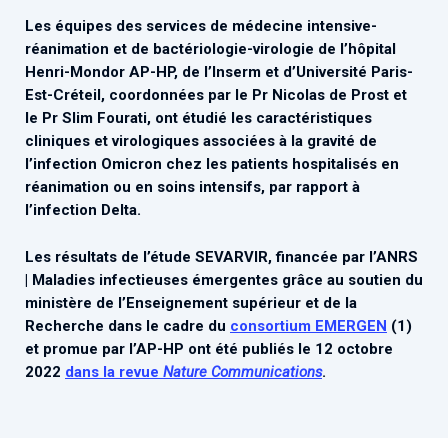
Associations de patient.e.s
Les équipes des services de médecine intensive-
Cellules Émergence
Collaboration avec les acteurs communautaires
réanimation et de bactériologie-virologie de l’hôpital
Henri-Mondor AP-HP, de l’Inserm et d’Université Paris-
Retrouvez toutes les cellules Émergence, actives ou
inactives.
Est-Créteil, coordonnées par le Pr Nicolas de Prost et
le Pr Slim Fourati, ont étudié les caractéristiques
cliniques et virologiques associées à la gravité de
l’infection Omicron chez les patients hospitalisés en
réanimation ou en soins intensifs, par rapport à
l’infection Delta.
Les résultats de l’étude SEVARVIR, financée par l’ANRS
| Maladies infectieuses émergentes grâce au soutien du
ministère de l’Enseignement supérieur et de la
Recherche dans le cadre du
consortium EMERGEN
(1)
et promue par l’AP-HP ont été publiés le 12 octobre
2022
dans la revue
Nature Communications
.