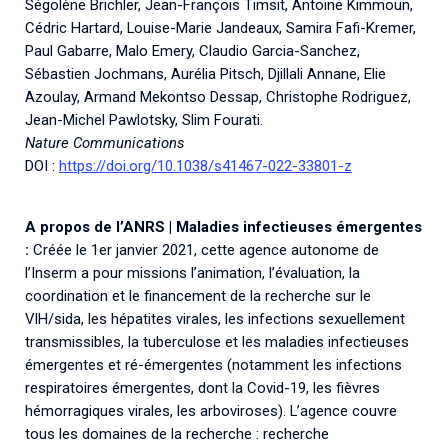
Ségolène Brichler, Jean-François Timsit, Antoine Kimmoun,
Cédric Hartard, Louise-Marie Jandeaux, Samira Fafi-Kremer,
Paul Gabarre, Malo Emery, Claudio Garcia-Sanchez,
Sébastien Jochmans, Aurélia Pitsch, Djillali Annane, Elie
Azoulay, Armand Mekontso Dessap, Christophe Rodriguez,
Jean-Michel Pawlotsky, Slim Fourati.
Nature Communications
DOI :
https://doi.org/10.1038/s41467-022-33801-z
A propos de l’ANRS | Maladies infectieuses émergentes
:
Créée le 1er janvier 2021, cette agence autonome de
l’Inserm a pour missions l’animation, l’évaluation, la
coordination et le financement de la recherche sur le
VIH/sida, les hépatites virales, les infections sexuellement
transmissibles, la tuberculose et les maladies infectieuses
émergentes et ré-émergentes (notamment les infections
respiratoires émergentes, dont la Covid-19, les fièvres
hémorragiques virales, les arboviroses). L’agence couvre
tous les domaines de la recherche : recherche