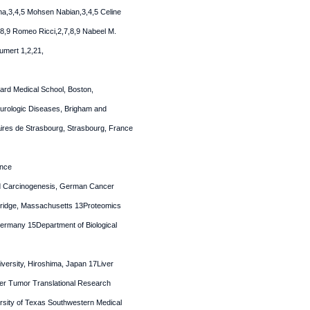
ha,3,4,5 Mohsen Nabian,3,4,5 Celine
,8,9 Romeo Ricci,2,7,8,9 Nabeel M.
umert 1,2,21,
ard Medical School, Boston,
urologic Diseases, Brigham and
aires de Strasbourg, Strasbourg, France
ance
ted Carcinogenesis, German Cancer
bridge, Massachusetts 13Proteomics
 Germany 15Department of Biological
iversity, Hiroshima, Japan 17Liver
ver Tumor Translational Research
rsity of Texas Southwestern Medical