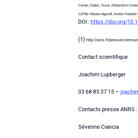
Center, Dallas, Texas 20Stanford Center
21Pôle Hépato-digestif, Institut Hopital
DOI :
https://doi.org/10.
(1)
http://anrs.fr/presse/commun
Contact scientifique
Joachim Lupberger
03 68 85 37 15 –
joachim
Contacts presse ANRS :
Séverine Ciancia