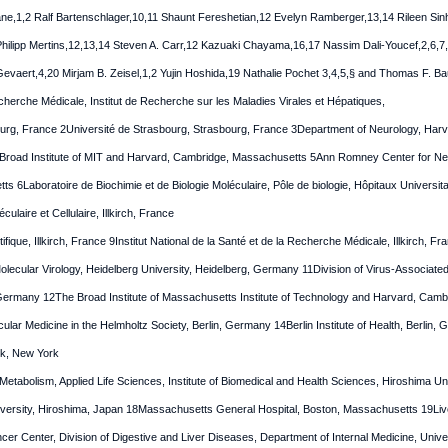
ne,1,2 Ralf Bartenschlager,10,11 Shaunt Fereshetian,12 Evelyn Ramberger,13,14 Rileen Sin
hilipp Mertins,12,13,14 Steven A. Carr,12 Kazuaki Chayama,16,17 Nassim Dali-Youcef,2,6,7
evaert,4,20 Mirjam B. Zeisel,1,2 Yujin Hoshida,19 Nathalie Pochet 3,4,5,§ and Thomas F. Ba
Recherche Médicale, Institut de Recherche sur les Maladies Virales et Hépatiques,
ourg, France 2Université de Strasbourg, Strasbourg, France 3Department of Neurology, Harv
 Broad Institute of MIT and Harvard, Cambridge, Massachusetts 5Ann Romney Center for Ne
 6Laboratoire de Biochimie et de Biologie Moléculaire, Pôle de biologie, Hôpitaux Universit
culaire et Cellulaire, Illkirch, France
ique, Illkirch, France 9Institut National de la Santé et de la Recherche Médicale, Illkirch, Fr
olecular Virology, Heidelberg University, Heidelberg, Germany 11Division of Virus-Associa
ermany 12The Broad Institute of Massachusetts Institute of Technology and Harvard, Cam
ular Medicine in the Helmholtz Society, Berlin, Germany 14Berlin Institute of Health, Berlin,
rk, New York
tabolism, Applied Life Sciences, Institute of Biomedical and Health Sciences, Hiroshima Un
iversity, Hiroshima, Japan 18Massachusetts General Hospital, Boston, Massachusetts 19Li
Center, Division of Digestive and Liver Diseases, Department of Internal Medicine, Unive