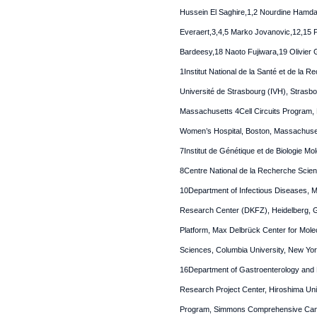
Hussein El Saghire,1,2 Nourdine Hamda
Everaert,3,4,5 Marko Jovanovic,12,15 P
Bardeesy,18 Naoto Fujiwara,19 Olivier G
1Institut National de la Santé et de la 
Université de Strasbourg (IVH), Strasb
Massachusetts 4Cell Circuits Program,
Women’s Hospital, Boston, Massachusetts
7Institut de Génétique et de Biologie Molé
8Centre National de la Recherche Scientif
10Department of Infectious Diseases, M
Research Center (DKFZ), Heidelberg, G
Platform, Max Delbrück Center for Molec
Sciences, Columbia University, New Yo
16Department of Gastroenterology and Me
Research Project Center, Hiroshima Un
Program, Simmons Comprehensive Cancer 