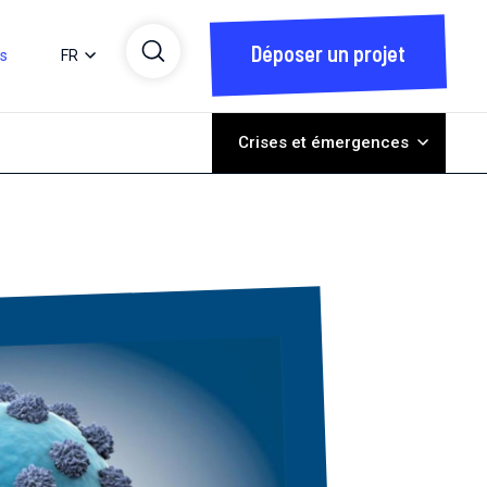
Déposer un projet
ts
FR
Crises et émergences