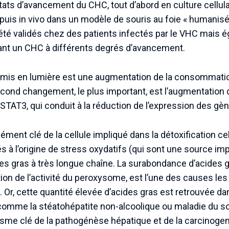
 états d’avancement du CHC, tout d’abord en culture cellu
uis in vivo dans un modèle de souris au foie « humanisé 
été validés chez des patients infectés par le VHC mais 
ant un CHC à différents degrés d’avancement.
mis en lumière est une augmentation de la consommatio
econd changement, le plus important, est l’augmentation de
, STAT3, qui conduit à la réduction de l’expression des 
ment clé de la cellule impliqué dans la détoxification ce
és à l’origine de stress oxydatifs (qui sont une source 
ides gras à très longue chaîne. La surabondance d’acides g
ion de l’activité du peroxysome, est l’une des causes les
 Or, cette quantité élevée d’acides gras est retrouvée da
omme la stéatohépatite non-alcoolique ou maladie du sod
e clé de la pathogénèse hépatique et de la carcinoge