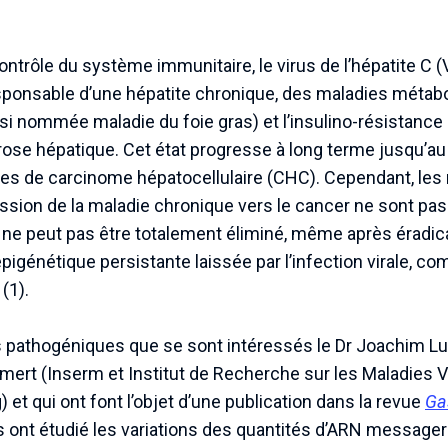
ntrôle du système immunitaire, le virus de l’hépatite C (
sponsable d’une hépatite chronique, des maladies métabo
i nommée maladie du foie gras) et l’insulino-résistance 
ose hépatique. Cet état progresse à long terme jusqu’au
es de carcinome hépatocellulaire (CHC). Cependant, le
ssion de la maladie chronique vers le cancer ne sont pas
r ne peut pas être totalement éliminé, même après éradicat
pigénétique persistante laissée par l’infection virale, 
(1).
pathogéniques que se sont intéressés le Dr Joachim Lup
rt (Inserm et Institut de Recherche sur les Maladies Vi
 et qui ont font l’objet d’une publication dans la revue
Ga
ils ont étudié les variations des quantités d’ARN messager