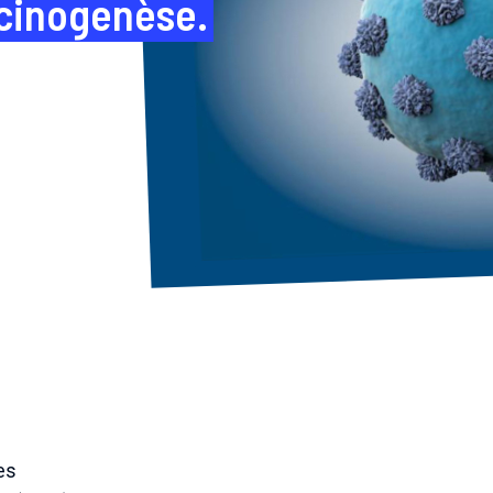
rcinogenèse.
es