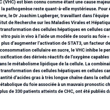
ite C (VHC) est bien connu comme étant une cause maje
 la pathogenèse reste quant-à-elle mystérieuse. Pour é
e, le Dr Joachim Lupberger, travaillant dans l’équip
itut de Recherche sur les Maladies Virales et Hépatiqu
 transformation des cellules hépatiques en cellules ca
n vitro puis in vivo à l’aide un modèle de souris au foie 
 plus d’augmenter l’activation de STAT3, un facteur de
 la consommation cellulaire en sucre, le VHC inhibe le 
toxification des dérivés réactifs de l’oxygène capables
ns le métabolisme lipidique de la cellule. La combina
transformation des cellules hépatiques en cellules ca
antité d’acides gras à très longue chaîne dans la cellu
étabolique du foie associée à un mauvais pronostic ch
 plus de 330 patients atteints de CHC, ont été publiés d