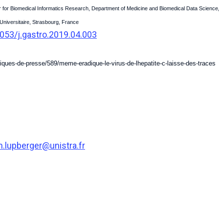
 for Biomedical Informatics Research, Department of Medicine and Biomedical Data Science, S
o-Universitaire, Strasbourg, France
1053/j.gastro.2019.04.003
iques-de-presse/589/meme-eradique-le-virus-de-lhepatite-c-laisse-des-traces
.lupberger@unistra.fr