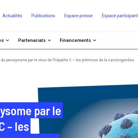
Actualités
Publications
Espace presse
Espace participan
es
Partenariats
Financements
n du peroxysome par le virus de l’hépatite C – les prémices de la carcinogenèse.
xysome par le
C – les