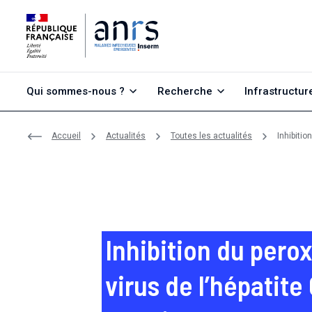
Aller au contenu
Aller à la recherche
Aller au menu
Qui sommes-nous ?
Recherche
Infrastructur
Accueil
Actualités
Toutes les actualités
Inhibitio
Inhibition du pero
virus de l’hépatite 