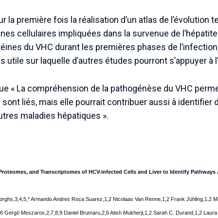
 la première fois la réalisation d’un atlas de l’évolution
es cellulaires impliquées dans la survenue de l’hépatite
téines du VHC durant les premières phases de l’infection, 
 utile sur laquelle d’autres études pourront s’appuyer à l’
que « La compréhension de la pathogénèse du VHC perm
 sont liés, mais elle pourrait contribuer aussi à identifier
utres maladies hépatiques ».
oteomes, and Transcriptomes of HCV-infected Cells and Liver to Identify Pathways
ghs,3,4,5,* Armando Andres Roca Suarez,1,2 Nicolaas Van Renne,1,2 Frank Jühling,1,2 Mari
6 Gergö Meszaros,2,7,8,9 Daniel Brumaru,2,6 Atish Mukherji,1,2 Sarah C. Durand,1,2 Laura 