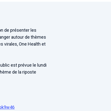
on de présenter les
changer autour de thèmes
s virales, One Health et
blic est prévue le lundi
thème de la riposte
nbk9w46