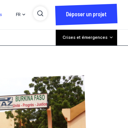
Déposer un projet
ts
FR
Crises et émergences