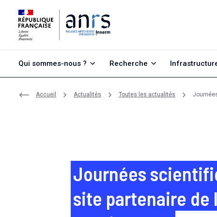
Aller au contenu
Aller à la recherche
Aller au menu
Qui sommes-nous ?
Recherche
Infrastructur
Accueil
Actualités
Toutes les actualités
Journées
Journées scientif
site partenaire de 