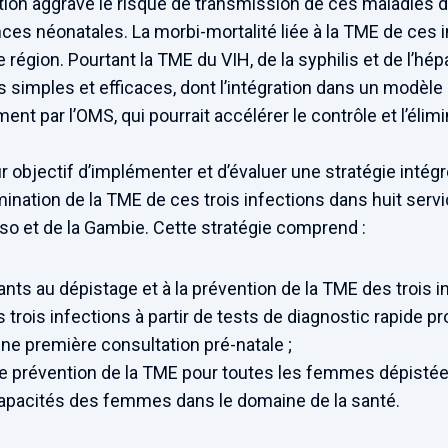
ction aggrave le risque de transmission de ces maladies d
es néonatales. La morbi-mortalité liée à la TME de ces i
égion. Pourtant la TME du VIH, de la syphilis et de l’hépa
 simples et efficaces, dont l’intégration dans un modèle de
par l’OMS, qui pourrait accélérer le contrôle et l’élimi
r objectif d’implémenter et d’évaluer une stratégie intégr
mination de la TME de ces trois infections dans huit serv
Faso et de la Gambie. Cette stratégie comprend :
nts au dépistage et à la prévention de la TME des trois in
s trois infections à partir de tests de diagnostic rapide p
e première consultation pré-natale ;
e prévention de la TME pour toutes les femmes dépistées
apacités des femmes dans le domaine de la santé.