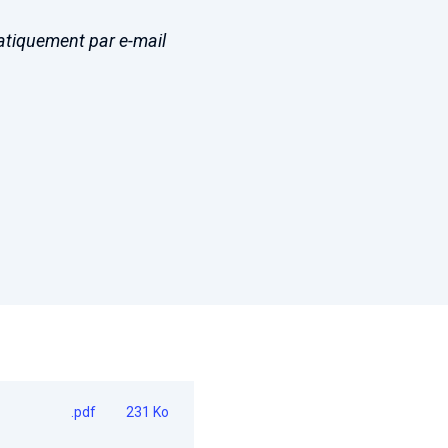
matiquement par e-mail
.pdf
231 Ko