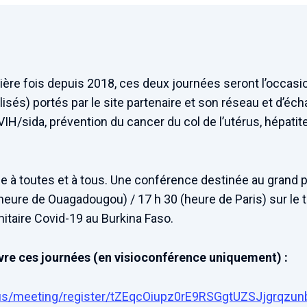
ère fois depuis 2018, ces deux journées seront l’occasi
alisés) portés par le site partenaire et son réseau et d’é
IH/sida, prévention du cancer du col de l’utérus, hépatite
à toutes et à tous. Une conférence destinée au grand pu
eure de Ouagadougou) / 17 h 30 (heure de Paris) sur le 
anitaire Covid-19 au Burkina Faso.
vre ces journées (en visioconférence uniquement) :
us/meeting/register/tZEqcOiupz0rE9RSGgtUZSJjgrqzu