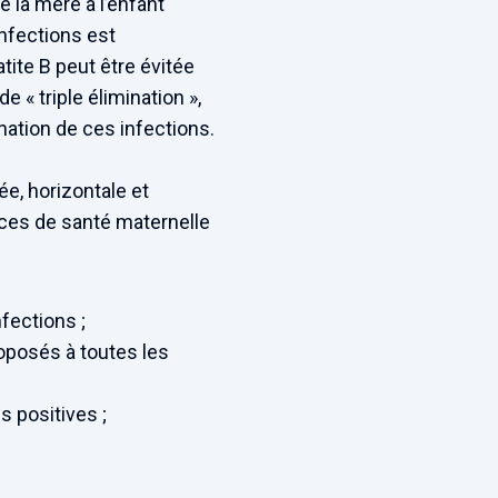
e la mère à l’enfant
nfections est
tite B peut être évitée
 « triple élimination »,
nation de ces infections.
ée, horizontale et
ices de santé maternelle
fections ;
roposés à toutes les
 positives ;