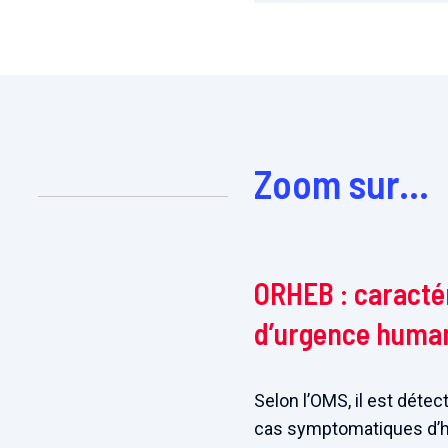
Zoom sur…
ORHEB : caractér
d’urgence human
Selon l’OMS, il est déte
cas symptomatiques d’hé