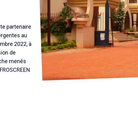
te partenaire
ergentes au
embre 2022, à
sion de
erche menés
t AFROSCREEN