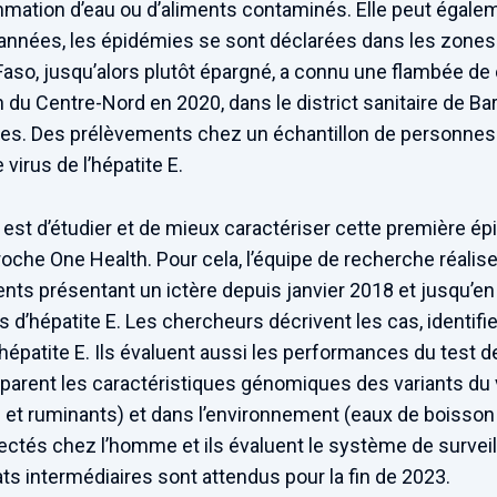
mation d’eau ou d’aliments contaminés. Elle peut égale
années, les épidémies se sont déclarées dans les zones 
Faso, jusqu’alors plutôt épargné, a connu une flambée de 
n du Centre-Nord en 2020, dans le district sanitaire de Ba
es. Des prélèvements chez un échantillon de personnes o
 virus de l’hépatite E.
est d’étudier et de mieux caractériser cette première ép
roche One Health. Pour cela, l’équipe de recherche réali
ents présentant un ictère depuis janvier 2018 et jusqu’
 d’hépatite E. Les chercheurs décrivent les cas, identifi
hépatite E. Ils évaluent aussi les performances du test d
omparent les caractéristiques génomiques des variants du v
 et ruminants) et dans l’environnement (eaux de boisson
ectés chez l’homme et ils évaluent le système de surveil
ats intermédiaires sont attendus pour la fin de 2023.