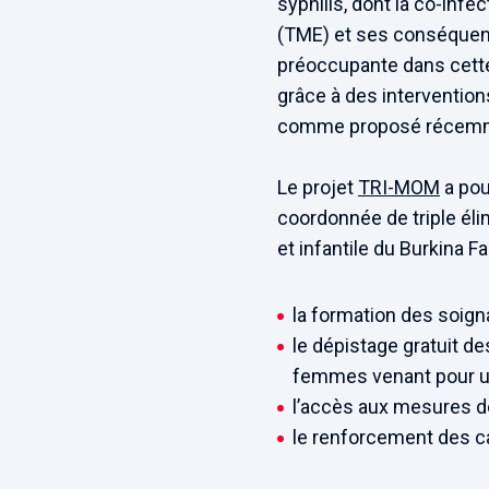
syphilis, dont la co-infe
(TME) et ses conséquenc
préoccupante dans cette r
grâce à des interventions
comme proposé récemment 
Le projet
TRI-MOM
a pou
coordonnée de triple éli
et infantile du Burkina 
la formation des soigna
le dépistage gratuit de
femmes venant pour un
l’accès aux mesures d
le renforcement des c