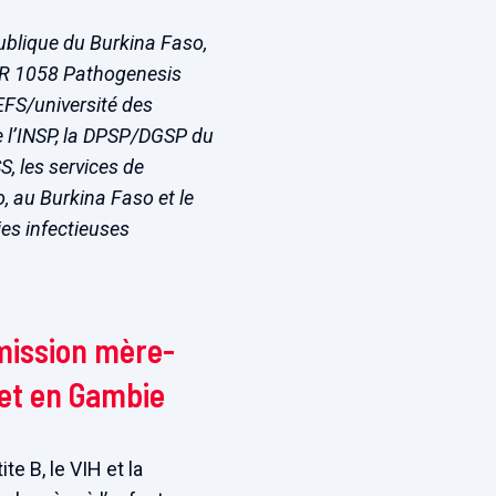
publique du Burkina Faso,
UMR 1058 Pathogenesis
EFS/université des
de l’INSP, la DPSP/DGSP du
S, les services de
 au Burkina Faso et le
es infectieuses
smission mère-
 et en Gambie
te B, le VIH et la