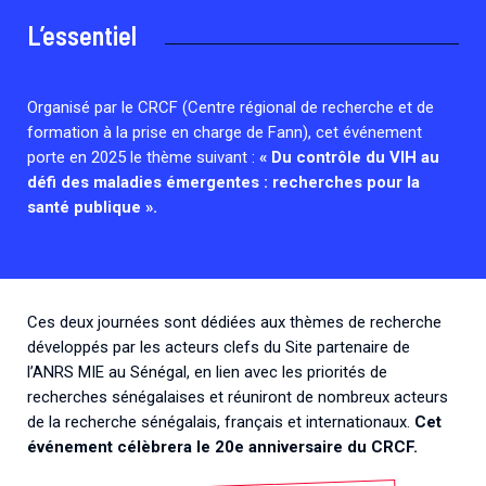
Associations de patient.e.s
L’essentiel
Cellules Émergence
Collaboration avec les acteurs communautaires
Retrouvez toutes les cellules Émergence, actives ou
inactives.
Organisé par le CRCF (Centre régional de recherche et de
formation à la prise en charge de Fann), cet événement
porte en 2025 le thème suivant :
« Du contrôle du VIH au
défi des maladies émergentes : recherches pour la
santé publique ».
Ces deux journées sont dédiées aux thèmes de recherche
développés par les acteurs clefs du Site partenaire de
l’ANRS MIE au Sénégal, en lien avec les priorités de
recherches sénégalaises et réuniront de nombreux acteurs
de la recherche sénégalais, français et internationaux.
Cet
événement célèbrera le 20e anniversaire du CRCF.