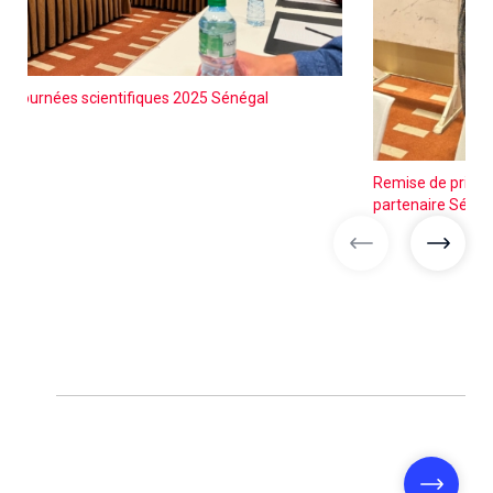
Journées scientifiques 2025 Sénégal
Remise de prix –
partenaire Sénég
images précéd
image