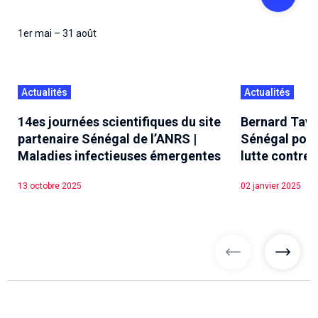
1er mai – 31 août
Actualités
Actualités
14es journées scientifiques du site
Bernard Tave
partenaire Sénégal de l’ANRS |
Sénégal pour 
Maladies infectieuses émergentes
lutte contre 
13 octobre 2025
02 janvier 2025
articles précé
articl