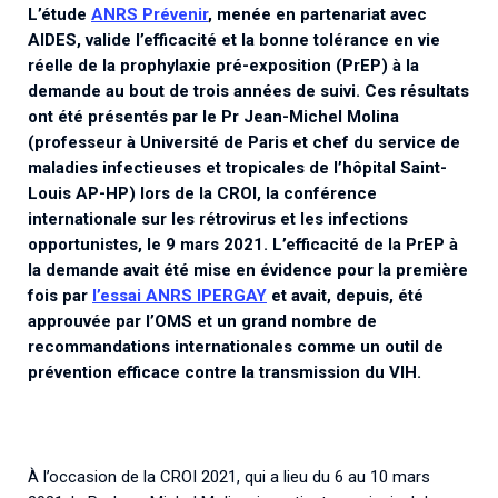
Associations de patient.e.s
L’étude
ANRS Prévenir
, menée en partenariat avec
AIDES, valide l’efficacité et la bonne tolérance en vie
Cellule Émergence mpox
Collaboration avec les acteurs communautaires
réelle de la prophylaxie pré-exposition (PrEP) à la
Ouverte depuis décembre 2023, pour suivre l'épidémie
demande au bout de trois années de suivi. Ces résultats
en RDC, elle reste active suite à des cas à Mayotte et à
ont été présentés par le Pr Jean-Michel Molina
La Réunion.
(professeur à Université de Paris et chef du service de
maladies infectieuses et tropicales de l’hôpital Saint-
Cellules Émergence
Louis AP-HP) lors de la CROI, la conférence
internationale sur les rétrovirus et les infections
Retrouvez toutes les cellules Émergence, actives ou
inactives.
opportunistes, le 9 mars 2021. L’efficacité de la PrEP à
la demande avait été mise en évidence pour la première
fois par
l’essai ANRS IPERGAY
et avait, depuis, été
approuvée par l’OMS et un grand nombre de
recommandations internationales comme un outil de
prévention efficace contre la transmission du VIH.
À l’occasion de la CROI 2021, qui a lieu du 6 au 10 mars