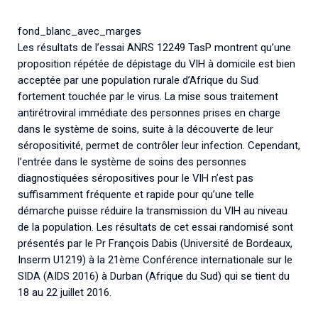
Associations de patient.e.s
Cellules Émergence
fond_blanc_avec_marges
Collaboration avec les acteurs communautaires
Les résultats de l’essai ANRS 12249 TasP montrent qu’une
Retrouvez toutes les cellules Émergence, actives ou
proposition répétée de dépistage du VIH à domicile est bien
inactives.
acceptée par une population rurale d’Afrique du Sud
fortement touchée par le virus. La mise sous traitement
antirétroviral immédiate des personnes prises en charge
dans le système de soins, suite à la découverte de leur
séropositivité, permet de contrôler leur infection. Cependant,
l’entrée dans le système de soins des personnes
diagnostiquées séropositives pour le VIH n’est pas
suffisamment fréquente et rapide pour qu’une telle
démarche puisse réduire la transmission du VIH au niveau
de la population. Les résultats de cet essai randomisé sont
présentés par le Pr François Dabis (Université de Bordeaux,
Inserm U1219) à la 21ème Conférence internationale sur le
SIDA (AIDS 2016) à Durban (Afrique du Sud) qui se tient du
18 au 22 juillet 2016.