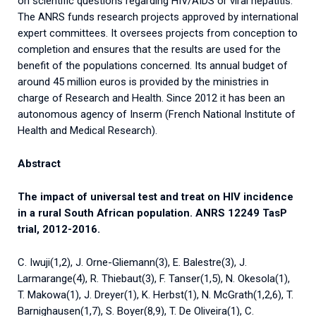
on scientific questions regarding HIV/AIDS or viral hepatitis.
The ANRS funds research projects approved by international
expert committees. It oversees projects from conception to
completion and ensures that the results are used for the
benefit of the populations concerned. Its annual budget of
around 45 million euros is provided by the ministries in
charge of Research and Health. Since 2012 it has been an
autonomous agency of Inserm (French National Institute of
Health and Medical Research).
Abstract
The impact of universal test and treat on HIV incidence
in a rural South African population. ANRS 12249 TasP
trial, 2012-2016.
C. Iwuji(1,2), J. Orne-Gliemann(3), E. Balestre(3), J.
Larmarange(4), R. Thiebaut(3), F. Tanser(1,5), N. Okesola(1),
T. Makowa(1), J. Dreyer(1), K. Herbst(1), N. McGrath(1,2,6), T.
Barnighausen(1,7), S. Boyer(8,9), T. De Oliveira(1), C.