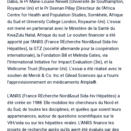
Dabis, le Pr Marie-Louise Newell (Université de Southampton,
Royaume Uni) et le Pr Deenan Pillay (Directeur de l’Africa
Centre for Health and Population Studies, Somkhele, Afrique
du Sud et University College London, Royaume-Uni). L’essai
est mené en partenariat avec le Ministère de la Santé du
KwaZulu Natal, Afrique du sud. Le soutien financier a été
apporté par l’ANRS (France REcherche Nord&sud Sida-hiv
Hépatites), la GTZ (société allemande pour la coopération
internationale), la Fondation Bill et Melinda Gates, via
l’International Initiative for Impact Evaluation (3ie), et la
Wellcome Trust (Royaume-Uni). L’essai a été réalisé avec le
soutien de Merck & Co. Inc et Gilead Sciences qui a fourni
l’approvisionnement en médicaments Atripla®.
L’ANRS (France REcherche Nord&sud Sida-hiv Hépatites) a
été créée en 1988. Elle mobilise les chercheurs du Nord et
du Sud, de toutes les disciplines, et quelles que soient leurs
appartenances, autour de questions scientifiques sur le
VIH/sida ou sur les hépatites virales. L’ANRS finance les
projets de recherche après qu’ils aient été évalués par des