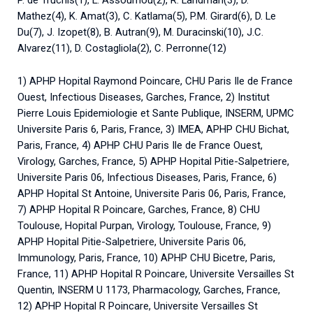
P. de Truchis(1), L. Assoumou(2), R. Landman(3), D.
Mathez(4), K. Amat(3), C. Katlama(5), P.M. Girard(6), D. Le
Du(7), J. Izopet(8), B. Autran(9), M. Duracinski(10), J.C.
Alvarez(11), D. Costagliola(2), C. Perronne(12)
1) APHP Hopital Raymond Poincare, CHU Paris Ile de France
Ouest, Infectious Diseases, Garches, France, 2) Institut
Pierre Louis Epidemiologie et Sante Publique, INSERM, UPMC
Universite Paris 6, Paris, France, 3) IMEA, APHP CHU Bichat,
Paris, France, 4) APHP CHU Paris Ile de France Ouest,
Virology, Garches, France, 5) APHP Hopital Pitie-Salpetriere,
Universite Paris 06, Infectious Diseases, Paris, France, 6)
APHP Hopital St Antoine, Universite Paris 06, Paris, France,
7) APHP Hopital R Poincare, Garches, France, 8) CHU
Toulouse, Hopital Purpan, Virology, Toulouse, France, 9)
APHP Hopital Pitie-Salpetriere, Universite Paris 06,
Immunology, Paris, France, 10) APHP CHU Bicetre, Paris,
France, 11) APHP Hopital R Poincare, Universite Versailles St
Quentin, INSERM U 1173, Pharmacology, Garches, France,
12) APHP Hopital R Poincare, Universite Versailles St