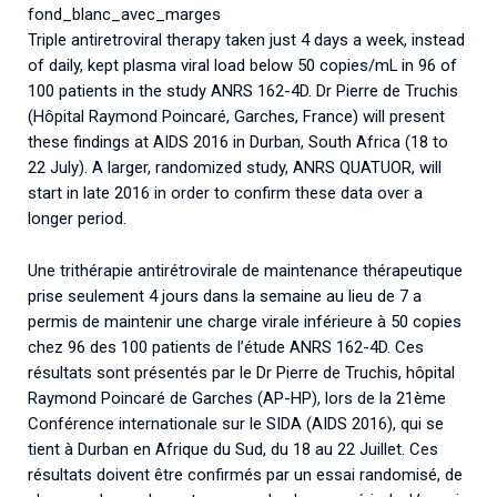
Associations de patient.e.s
fond_blanc_avec_marges
Triple antiretroviral therapy taken just 4 days a week, instead
Cellules Émergence
Collaboration avec les acteurs communautaires
of daily, kept plasma viral load below 50 copies/mL in 96 of
Retrouvez toutes les cellules Émergence, actives ou
100 patients in the study ANRS 162-4D. Dr Pierre de Truchis
inactives.
(Hôpital Raymond Poincaré, Garches, France) will present
these findings at AIDS 2016 in Durban, South Africa (18 to
22 July). A larger, randomized study, ANRS QUATUOR, will
start in late 2016 in order to confirm these data over a
longer period.
Une trithérapie antirétrovirale de maintenance thérapeutique
prise seulement 4 jours dans la semaine au lieu de 7 a
permis de maintenir une charge virale inférieure à 50 copies
chez 96 des 100 patients de l’étude ANRS 162-4D. Ces
résultats sont présentés par le Dr Pierre de Truchis, hôpital
Raymond Poincaré de Garches (AP-HP), lors de la 21ème
Conférence internationale sur le SIDA (AIDS 2016), qui se
tient à Durban en Afrique du Sud, du 18 au 22 Juillet. Ces
résultats doivent être confirmés par un essai randomisé, de